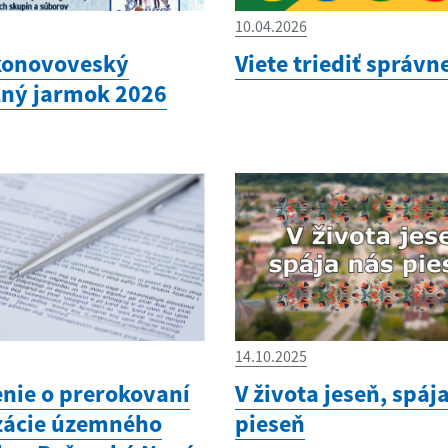
10.04.2026
konovoveský
Viete triediť správn
ný jarmok 2026
14.10.2025
ie o prerokovaní
V života jeseň, spáj
zácie územného
pieseň