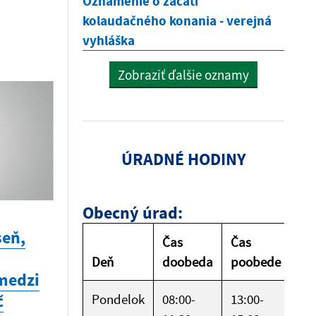
Oznámenie o začatí
kolaudačného konania - verejná
vyhláška
Zobraziť ďalšie oznamy
ÚRADNÉ HODINY
Obecný úrad:
seň,
Čas
Čas
Deň
doobeda
poobede
medzi
č
Pondelok
08:00-
13:00-