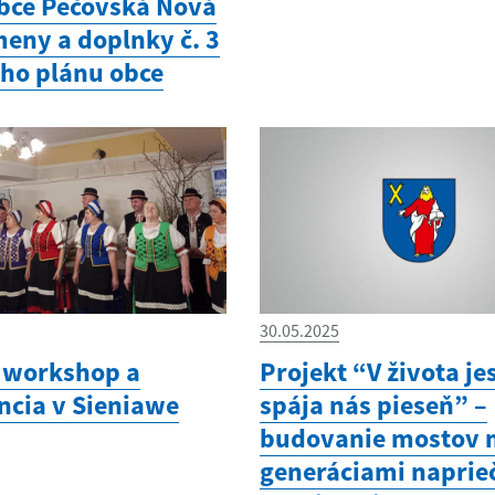
bce Pečovská Nová
meny a doplnky č. 3
ho plánu obce
30.05.2025
 workshop a
Projekt “V života je
ncia v Sieniawe
spája nás pieseň” –
budovanie mostov 
generáciami naprie