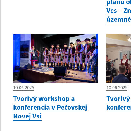
plánu o
Ves – Z
územné
10.06.2025
10.06.2025
Tvorivý workshop a
Tvorivý
konferencia v Pečovskej
konfere
Novej Vsi