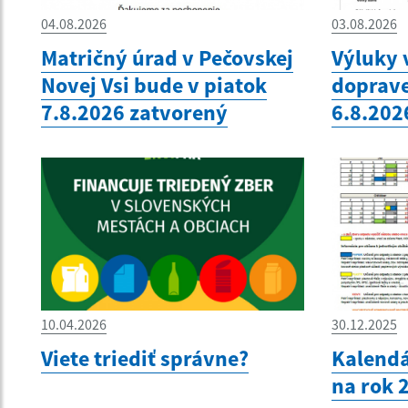
04.08.2026
03.08.2026
Matričný úrad v Pečovskej
Výluky 
Novej Vsi bude v piatok
doprave
7.8.2026 zatvorený
6.8.202
10.04.2026
30.12.2025
Viete triediť správne?
Kalendá
na rok 