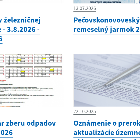
13.07.2026
v železničnej
Pečovskonovoveský
 - 3.8.2026 -
remeselný jarmok 
6
22.10.2025
r zberu odpadov
Oznámenie o prero
2026
aktualizácie územn