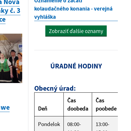
Oznámenie o začatí
á Nová
kolaudačného konania - verejná
ky č. 3
vyhláška
ce
Zobraziť ďalšie oznamy
ÚRADNÉ HODINY
Obecný úrad:
Čas
Čas
awe
Deň
doobeda
poobede
Pondelok
08:00-
13:00-