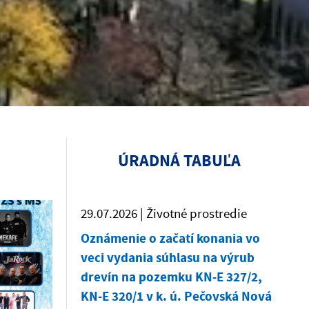
ÚRADNÁ TABUĽA
29.07.2026 | Životné prostredie
Oznámenie o začatí konania vo
veci vydania súhlasu na výrub
drevín na pozemku KN-E 327/2,
KN-E 320/1 v k. ú. Pečovská Nová