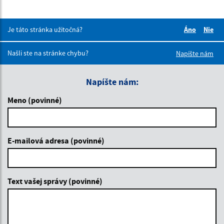
Je táto stránka užitočná?
Áno
Nie
Boli tieto 
Boli 
Našli ste na stránke chybu?
Napíšte nám
Napíšte nám:
Meno (povinné)
E-mailová adresa (povinné)
Text vašej správy (povinné)