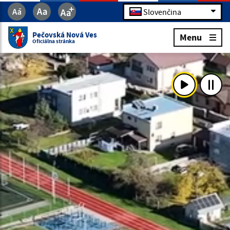
Slovenčina
Pečovská Nová Ves
Menu
Oficiálna stránka