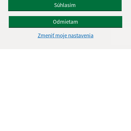
Súhlasím
IČO: 00327590
Odmietam
Zmeniť moje nastavenia
Informácie o stránke:
Vyhlásenie o prístupnosti