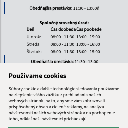
Obedňajšia prestávka:
11:30 - 13:00ň
Spoločný stavebný úrad:
Deň
Čas doobeda
Čas poobede
Utorok:
08:00 - 11:30
13:00 - 15:00
Streda:
08:00 - 11:30
13:00 - 16:00
Štvrtok:
08:00 - 11:30
13:00 - 15:00
Obedňajšia prestávka:
11:30 - 13:00
Používame cookies
Kontakt:
Súbory cookie a ďalšie technológie sledovania používame
Obecný úrad Pečovská Nová Ves
na zlepšenie vášho zážitku z prehliadania našich
Hlavná 33
webových stránok, na to, aby sme vám zobrazovali
082 56 Pečovská Nová Ves
prispôsobený obsah a cielené reklamy, na analýzu
návštevnosti našich webových stránok a na pochopenie
info@pecovska.sk
toho, odkiaľ naši návštevníci prichádzajú.
+421 514 583 121