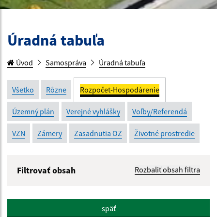
Úradná tabuľa
Úvod
Samospráva
Úradná tabuľa
Všetko
Rôzne
Rozpočet-Hospodárenie
Územný plán
Verejné vyhlášky
Voľby/Referendá
VZN
Zámery
Zasadnutia OZ
Životné prostredie
Filtrovať obsah
Rozbaliť obsah filtra
Názov:
späť
Popis: