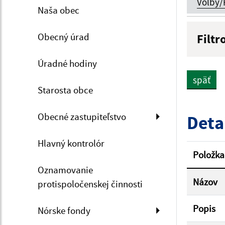
Voľby/
Naša obec
Obecný úrad
Filtr
Názov
Úradné hodiny
späť
Starosta obce
Dátum 
Obecné zastupiteľstvo
Deta
Hlavný kontrolór
Filtr
Položka
Oznamovanie
Názov
protispoločenskej činnosti
Popis
Nórske fondy