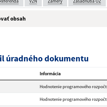
Referendá
VZN
Zámery
Zasadnutia OZ
ovať obsah
:
Popis:
zverejnenia do:
il úradného dokumentu
ovať
Informácia
Hodnotenie programového rozpočtu
Hodnotenie programového rozpočtu