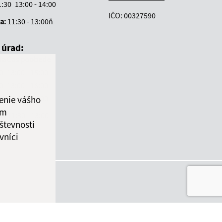
1:30
13:00 - 14:00
IČO: 00327590
ka:
11:30 - 13:00ň
 úrad:
da
Čas poobede
30
13:00 - 15:00
30
13:00 - 16:00
30
13:00 - 15:00
enie vášho
ám
ka:
11:30 - 13:00
števnosti
vníci