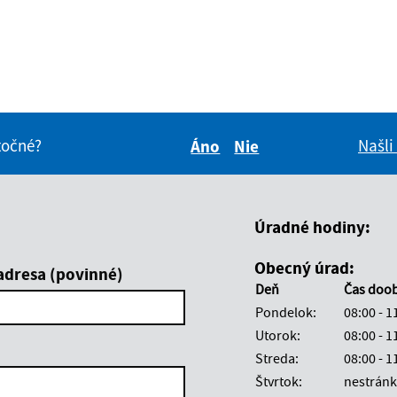
itočné?
Našli
Áno
Nie
Boli tieto informácie pre 
Boli tieto informáci
Úradné hodiny:
Obecný úrad:
adresa (povinné)
Deň
Čas doo
Pondelok:
08:00 - 1
Utorok:
08:00 - 1
Streda:
08:00 - 1
Štvrtok:
nestránk