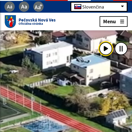
Slovenčina
Pečovská Nová Ves
Menu
Oficiálna stránka