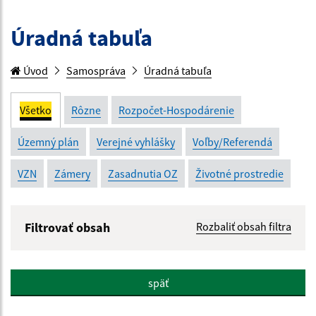
Úradná tabuľa
Úvod
Samospráva
Úradná tabuľa
Všetko
Rôzne
Rozpočet-Hospodárenie
Územný plán
Verejné vyhlášky
Voľby/Referendá
VZN
Zámery
Zasadnutia OZ
Životné prostredie
Filtrovať obsah
Rozbaliť obsah filtra
Názov:
späť
Popis: