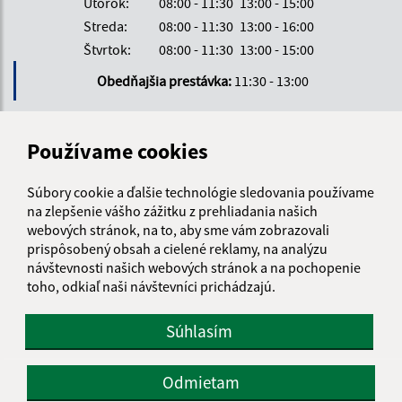
Utorok:
08:00 - 11:30
13:00 - 15:00
Streda:
08:00 - 11:30
13:00 - 16:00
Štvrtok:
08:00 - 11:30
13:00 - 15:00
Obedňajšia prestávka:
11:30 - 13:00
Kontakt:
Používame cookies
Obecný úrad Pečovská Nová Ves
Súbory cookie a ďalšie technológie sledovania používame
Hlavná 33
na zlepšenie vášho zážitku z prehliadania našich
082 56 Pečovská Nová Ves
webových stránok, na to, aby sme vám zobrazovali
prispôsobený obsah a cielené reklamy, na analýzu
info@pecovska.sk
návštevnosti našich webových stránok a na pochopenie
+421 514 583 121
toho, odkiaľ naši návštevníci prichádzajú.
IČO: 00327590
Súhlasím
Odmietam