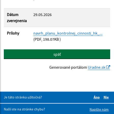
Dátum
29.05.2026
zverejnenia
Prílohy
navrh_planu_kontrolnej_cinnosti_hk_...
(PDF, 198.07KB )
späť
Generované portálom
Uradne.sk
Je táto stránka užitočná?
Áno
Nie
Boli tieto 
Boli 
Našli ste na stránke chybu?
Napíšte nám