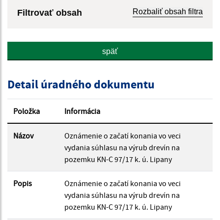
Rozbaliť obsah filtra
Filtrovať obsah
Názov:
späť
Popis:
Detail úradného dokumentu
Dátum zverejnenia od:
Položka
Informácia
Dátum zverejnenia do:
Názov
Oznámenie o začatí konania vo veci
vydania súhlasu na výrub drevín na
pozemku KN-C 97/17 k. ú. Lipany
Filtrovať
Reset
Popis
Oznámenie o začatí konania vo veci
vydania súhlasu na výrub drevín na
pozemku KN-C 97/17 k. ú. Lipany