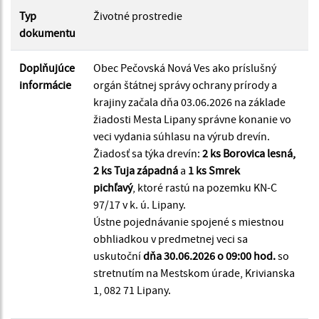
Typ
Životné prostredie
dokumentu
Doplňujúce
Obec Pečovská Nová Ves ako príslušný
informácie
orgán štátnej správy ochrany prírody a
krajiny začala dňa 03.06.2026 na základe
žiadosti Mesta Lipany správne konanie vo
veci vydania súhlasu na výrub drevín.
Žiadosť sa týka drevín:
2 ks Borovica lesná,
2 ks Tuja západná
a
1 ks Smrek
pichľavý
, ktoré rastú na pozemku KN-C
97/17 v k. ú. Lipany.
Ústne pojednávanie spojené s miestnou
obhliadkou v predmetnej veci sa
uskutoční
dňa 30.06.2026 o 09:00 hod.
so
stretnutím na Mestskom úrade, Krivianska
1, 082 71 Lipany.