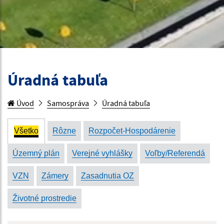
Úradná tabuľa
Úvod
Samospráva
Úradná tabuľa
Všetko
Rôzne
Rozpočet-Hospodárenie
Územný plán
Verejné vyhlášky
Voľby/Referendá
VZN
Zámery
Zasadnutia OZ
Životné prostredie