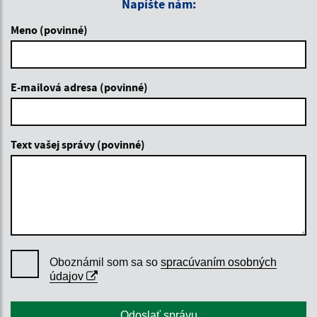
Napíšte nám:
Meno (povinné)
E-mailová adresa (povinné)
Text vašej správy (povinné)
Oboznámil som sa so
spracúvaním osobných
údajov
Google reCaptcha Response
Odoslať správu