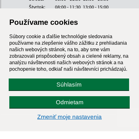
Štvrtok:
08:00 - 11:30
13:00 - 15:00
Obedňajšia prestávka:
11:30 - 13:00
Používame cookies
Súbory cookie a ďalšie technológie sledovania
Kontakt:
používame na zlepšenie vášho zážitku z prehliadania
našich webových stránok, na to, aby sme vám
Obecný úrad Pečovská Nová Ves
zobrazovali prispôsobený obsah a cielené reklamy, na
Hlavná 33
analýzu návštevnosti našich webových stránok a na
082 56 Pečovská Nová Ves
pochopenie toho, odkiaľ naši návštevníci prichádzajú.
info@pecovska.sk
Súhlasím
+421 514 583 121
IČO: 00327590
Odmietam
Zmeniť moje nastavenia