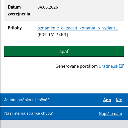
Dátum
04.06.2026
zverejnenia
Prílohy
oznamenie_o_zacati_konania_o_vydani...
(PDF, 131.34KB )
späť
Generované portálom
Uradne.sk
Je táto stránka užitočná?
Áno
Nie
Boli tieto
Boli
Našli ste na stránke chybu?
Napíšte nám