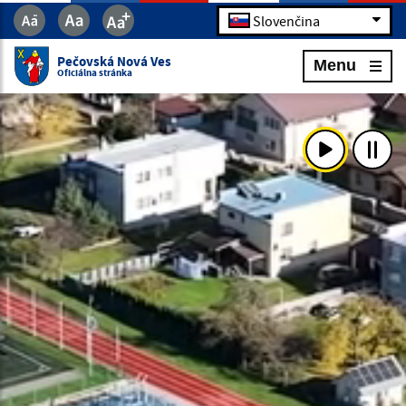
Slovenčina
Pečovská Nová Ves
Menu
Oficiálna stránka