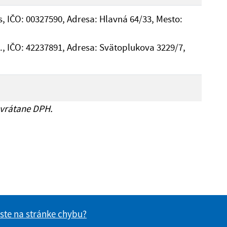
, IČO: 00327590, Adresa: Hlavná 64/33, Mesto:
z., IČO: 42237891, Adresa: Svätoplukova 3229/7,
 vrátane DPH.
 ste na stránke chybu?