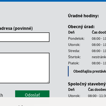
Boli tieto informácie pre 
Boli tieto informáci
Úradné hodiny:
Obecný úrad:
adresa (povinné)
Deň
Čas doo
Pondelok:
08:00 - 1
Utorok:
08:00 - 1
Streda:
08:00 - 1
Štvrtok:
nestránk
Piatok:
08:00 - 1
Obedňajšia prestáv
Spoločný stavebný
Deň
Čas doobe
Google reCaptcha Response
Odoslať
ch
Utorok:
08:00 - 11:
správu
Streda:
08:00 - 11: