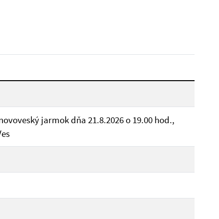
Dátum do:
Reset
novoveský jarmok dňa 21.8.2026 o 19.00 hod.,
Ves