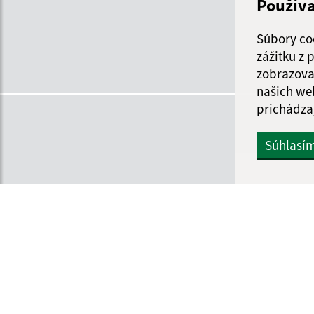
Použív
Súbory co
zážitku z
zobrazova
našich we
prichádza
Súhlasí