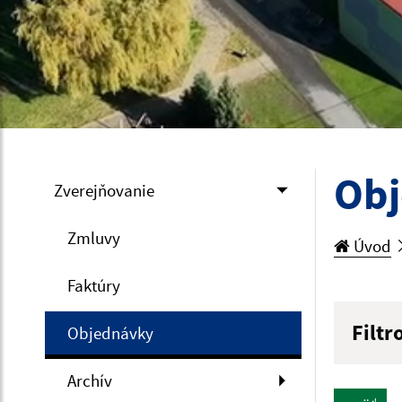
Ob
Zverejňovanie
Zmluvy
Úvod
Faktúry
Filtr
Objednávky
Hľadan
Archív