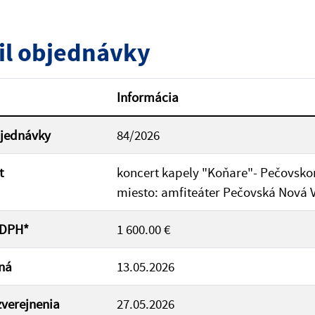
tumu:
Dátum od:
il objednávky
od:
Suma do:
Informácia
bjednávky
84/2026
ovať
t
koncert kapely "Koňare"- Pečovsko
miesto: amfiteáter Pečovská Nová 
 DPH*
1 600.00 €
ná
13.05.2026
verejnenia
27.05.2026