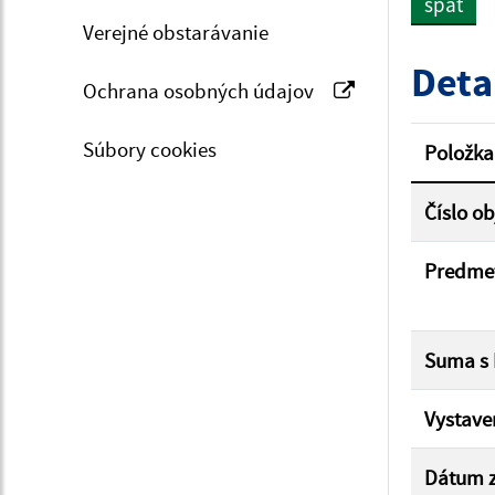
späť
Verejné obstarávanie
Typ dá
Deta
Ochrana osobných údajov
Suma 
Súbory cookies
Položka
Číslo o
Filtr
Predme
Suma s
Vystave
Dátum z