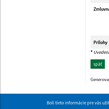
Zmluvná
Prílohy
*
Uvedená 
späť
Generova
Boli tieto informácie pre vás už