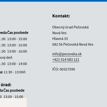
vás užitočné?
e pre vás užitočné?
Kontakt:
Obecný úrad Pečovská
beda
Čas poobede
Nová Ves
Hlavná 33
1:30
13:00 - 15:00
082 56 Pečovská Nová Ves
1:30
13:00 - 15:00
1:30
13:00 - 16:00
info@pecovska.sk
ový deň
+421 514 583 121
1:30
13:00 - 14:00
IČO: 00327590
ka:
11:30 - 13:00ň
 úrad:
da
Čas poobede
30
13:00 - 15:00
30
13:00 - 16:00