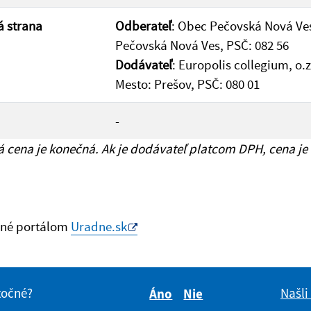
 strana
Odberateľ
: Obec Pečovská Nová Ves
Pečovská Nová Ves, PSČ: 082 56
Dodávateľ
: Europolis collegium, o.
Mesto: Prešov, PSČ: 080 01
-
cena je konečná. Ak je dodávateľ platcom DPH, cena je
né portálom
Uradne.sk
itočné?
Našli
Áno
Nie