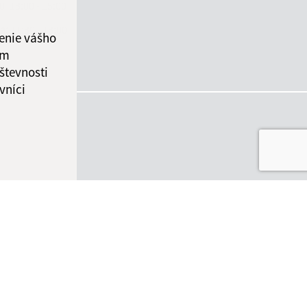
30
13:00 - 15:00
ka:
11:30 - 13:00
enie vášho
ám
števnosti
vníci