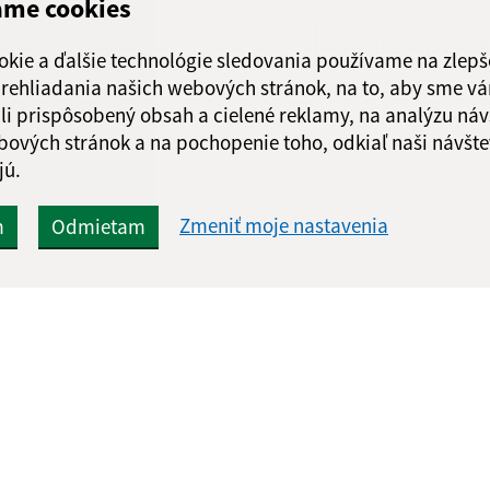
ame cookies
Štvrtok:
08:00 - 11:
Obedňajšia prestáv
okie a ďalšie technológie sledovania používame na zlepš
 prehliadania našich webových stránok, na to, aby sme v
li prispôsobený obsah a cielené reklamy, na analýzu náv
bových stránok a na pochopenie toho, odkiaľ naši návšte
jú.
Zmeniť moje nastavenia
m
Odmietam