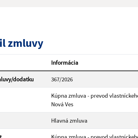
ý výraz:
tumu:
Dátum od:
il zmluvy
od:
Suma do:
Informácia
mluvy/dodatku
367/2026
ovať
Kúpna zmluva - prevod vlastníckeh
Nová Ves
Hlavná zmluva
t
Kúpna zmluva - prevod vlastníckeh