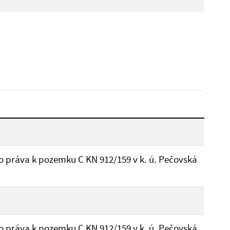
Hľadať v:
Dátum do:
Typ:
Reset
o práva k pozemku C KN 912/159 v k. ú. Pečovská
o práva k pozemku C KN 912/159 v k. ú. Pečovská