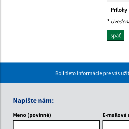
Prílohy
*
Uvedená 
späť
Boli tieto informácie pre vás už
Napíšte nám:
Meno (povinné)
E-mailová 