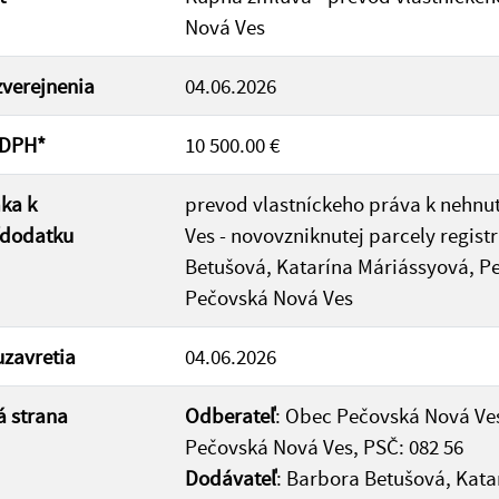
Nová Ves
verejnenia
04.06.2026
 DPH*
10 500.00 €
ka k
prevod vlastníckeho práva k nehnut
/dodatku
Ves - novovzniknutej parcely regist
Betušová, Katarína Máriássyová, P
Pečovská Nová Ves
zavretia
04.06.2026
 strana
Odberateľ
: Obec Pečovská Nová Ves
Pečovská Nová Ves, PSČ: 082 56
Dodávateľ
: Barbora Betušová, Kata