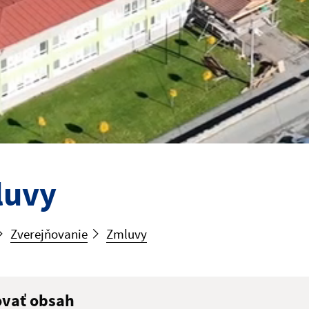
luvy
Zverejňovanie
Zmluvy
ovať obsah