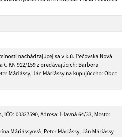
eľnosti nachádzajúcej sa v k.ú. Pečovská Nová
ra C KN 912/159 z predávajúcich: Barbora
eter Máriássy, Ján Máriássy na kupujúceho: Obec
, IČO: 00327590, Adresa: Hlavná 64/33, Mesto:
rína Máriássyová, Peter Máriássy, Ján Máriássy