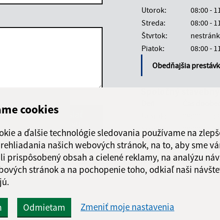
Utorok:
08:00 - 1
Streda:
08:00 - 1
Štvrtok:
nestránk
Piatok:
08:00 - 1
Obedňajšia prestáv
Spoločný stavebný
Deň
Čas doobe
ame cookies
Google reCaptcha Response
Odoslať
ch
Utorok:
08:00 - 11:
správu
Streda:
08:00 - 11:
okie a ďalšie technológie sledovania používame na zlepš
Štvrtok:
08:00 - 11:
 prehliadania našich webových stránok, na to, aby sme v
li prispôsobený obsah a cielené reklamy, na analýzu náv
Obedňajšia prestáv
bových stránok a na pochopenie toho, odkiaľ naši návšte
jú.
Zmeniť moje nastavenia
m
Odmietam