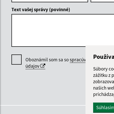
Text vašej správy (povinné)
Použív
Oboznámil som sa so
spracúvaním osobný
údajov
Súbory co
zážitku z
zobrazova
našich we
prichádza
Súhlasí