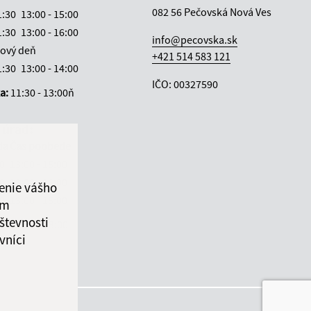
082 56 Pečovská Nová Ves
1:30
13:00 - 15:00
1:30
13:00 - 16:00
info@pecovska.sk
ový deň
+421 514 583 121
1:30
13:00 - 14:00
IČO: 00327590
ka:
11:30 - 13:00ň
 úrad:
da
Čas poobede
30
13:00 - 15:00
30
13:00 - 16:00
enie vášho
30
13:00 - 15:00
ám
števnosti
ka:
11:30 - 13:00
vníci