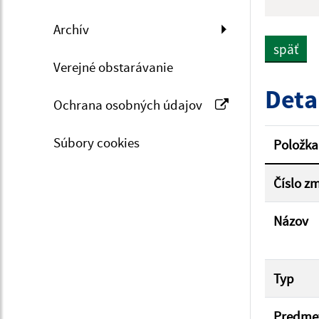
Hľadan
Archív
späť
Verejné obstarávanie
Typ dá
Deta
Ochrana osobných údajov
Suma 
Súbory cookies
Položka
Číslo z
Filtr
Názov
Typ
Predme