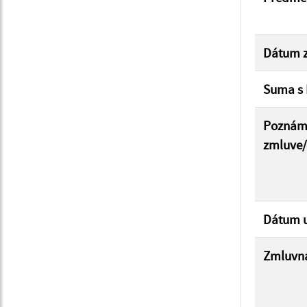
Dátum z
Suma s
Poznám
zmluve
Dátum u
Zmluvná