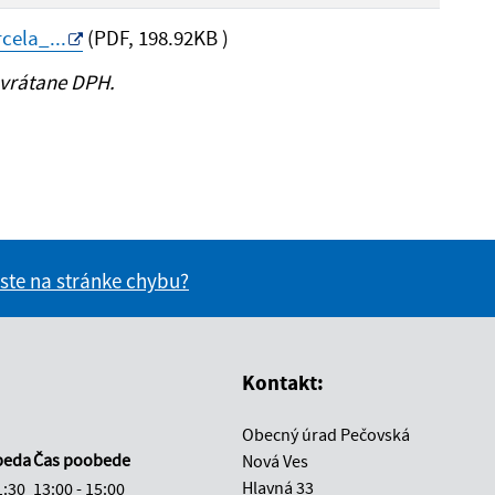
ela_...
(PDF, 198.92KB )
 vrátane DPH.
 ste na stránke chybu?
vás užitočné?
e pre vás užitočné?
Kontakt:
Obecný úrad Pečovská
beda
Čas poobede
Nová Ves
Hlavná 33
1:30
13:00 - 15:00