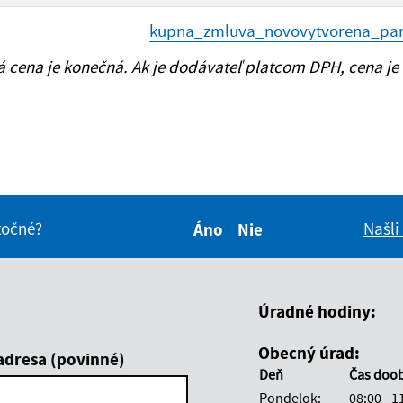
kupna_zmluva_novovytvorena_parc
cena je konečná. Ak je dodávateľ platcom DPH, cena je
itočné?
Našli
Áno
Nie
Boli tieto informácie pre 
Boli tieto informáci
Úradné hodiny:
Obecný úrad:
adresa (povinné)
Deň
Čas doo
Pondelok:
08:00 - 1