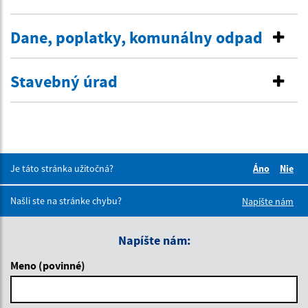
Dane, poplatky, komunálny odpad
Stavebný úrad
Je táto stránka užitočná?
Áno
Nie
Boli tieto 
Boli 
Našli ste na stránke chybu?
Napíšte nám
Napíšte nám:
Meno (povinné)