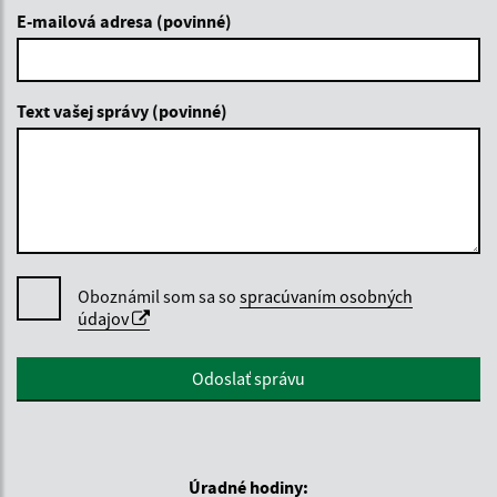
E-mailová adresa (povinné)
Text vašej správy (povinné)
Oboznámil som sa so
spracúvaním osobných
údajov
Google reCaptcha Response
Odoslať správu
Úradné hodiny: