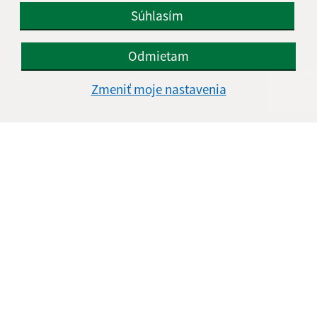
Súhlasím
Odmietam
Zmeniť moje nastavenia
Informácie o stránke:
Vyhlásenie o prístupnosti
Autorské práva
Ochrana osobných údajov
Navigácia:
Vytlačiť aktuálnu stránku
Mapa stránok
Cookies
Rýchle odkazy:
Naša obec
História