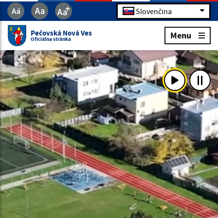
Slovenčina
Pečovská Nová Ves
Menu
Oficiálna stránka