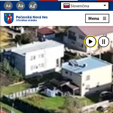
Slovenčina
Pečovská Nová Ves
Menu
Oficiálna stránka