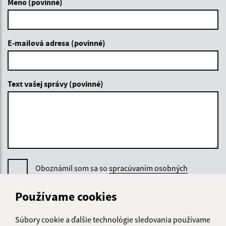
Meno (povinné)
E-mailová adresa (povinné)
Text vašej správy (povinné)
Oboznámil som sa so
spracúvaním osobných
údajov
Používame cookies
Google reCaptcha Response
Odoslať správu
Súbory cookie a ďalšie technológie sledovania používame