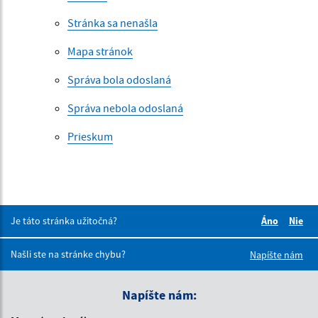
Stránka sa nenašla
Mapa stránok
Správa bola odoslaná
Správa nebola odoslaná
Prieskum
Je táto stránka užitočná?
Áno
Nie
Boli tieto 
Boli 
Našli ste na stránke chybu?
Napíšte nám
Napíšte nám: