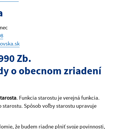
a
anec
98
ovska.sk
990 Zb.
dy o obecnom zriadení
tarosta
. Funkcia starostu je verejná funkcia.
 starostu. Spôsob voľby starostu upravuje
edomie, že budem riadne plniť svoje povinnosti,