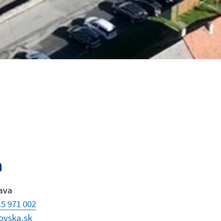
a
ava
5 971 002
ovska.sk