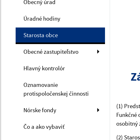
Obecný úrad
Úradné hodiny
Starosta obce
Obecné zastupiteľstvo
Hlavný kontrolór
Z
Oznamovanie
protispoločenskej činnosti
(1) Preds
Nórske fondy
Funkčné o
osobitný 
Čo a ako vybaviť
(2) Staro