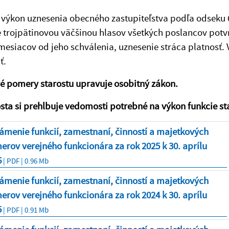
l výkon uznesenia obecného zastupiteľstva podľa odseku 
 trojpätinovou väčšinou hlasov všetkých poslancov potvr
mesiacov od jeho schválenia, uznesenie stráca platnosť
ť.
é pomery starostu upravuje osobitný zákon.
sta si prehlbuje vedomosti potrebné na výkon funkcie st
menie funkcií, zamestnaní, činností a majetkových
rov verejného funkcionára za rok 2025 k 30. aprílu
6
| PDF | 0.96 Mb
menie funkcií, zamestnaní, činností a majetkových
rov verejného funkcionára za rok 2024 k 30. aprílu
5
| PDF | 0.91 Mb