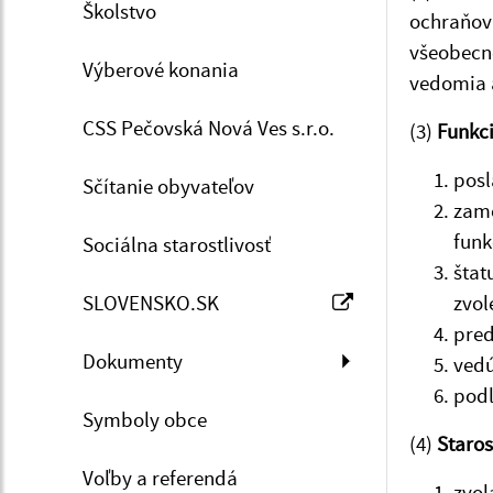
Školstvo
ochraňova
všeobecne
Výberové konania
vedomia 
CSS Pečovská Nová Ves s.r.o.
(3)
Funkci
posl
Sčítanie obyvateľov
zame
funk
Sociálna starostlivosť
štat
SLOVENSKO.SK
zvol
pred
Dokumenty
vedú
podľ
Symboly obce
(4)
Staros
Voľby a referendá
zvol