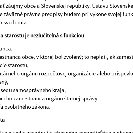
ť záujmy obce a Slovenskej republiky. Ústavu Slovenskej
 záväzné právne predpisy budem pri výkone svojej funkc
a svedomia.
a starostu je nezlučiteľná s funkciou
anca,
stnanca obce, v ktorej bol zvolený; to neplatí, ak zame
cie starostu,
utárneho orgánu rozpočtovej organizácie alebo príspevko
ený,
sedu samosprávneho kraja,
ceho zamestnanca orgánu štátnej správy,
a osobitného zákona.
ta
áva a vedie zasadnutia obecného zastupiteľstva a obecne