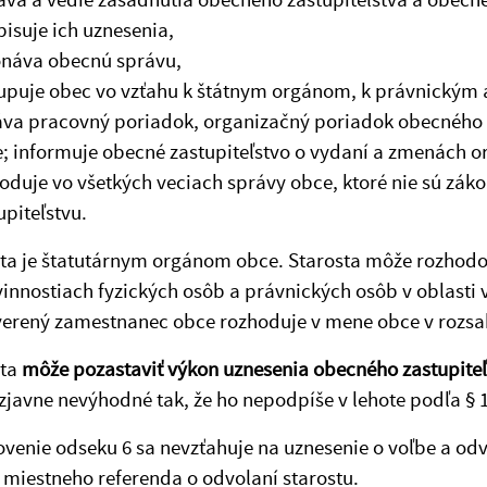
isuje ich uznesenia,
náva obecnú správu,
upuje obec vo vzťahu k štátnym orgánom, k právnickým
va pracovný poriadok, organizačný poriadok obecnéh
; informuje obecné zastupiteľstvo o vydaní a zmenách 
oduje vo všetkých veciach správy obce, ktoré nie sú z
upiteľstvu.
osta je štatutárnym orgánom obce. Starosta môže rozho
innostiach fyzických osôb a právnických osôb v oblasti
verený zamestnanec obce rozhoduje v mene obce v roz
sta
môže pozastaviť výkon uznesenia obecného zastupiteľ
zjavne nevýhodné tak, že ho nepodpíše v lehote podľa § 1
ovenie odseku 6 sa nevzťahuje na uznesenie o voľbe a od
 miestneho referenda o odvolaní starostu.