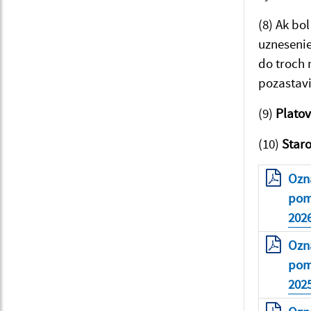
(8) Ak bo
uznesenie
do troch 
pozastavi
(9)
Platov
(10)
Staro
Ozná
pome
202
Ozná
pome
202