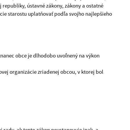
 republiky, ústavné zákony, zákony a ostatné
ie starostu uplatňovať podľa svojho najlepšieho
stnanec obce je dlhodobo uvoľnený na výkon
vej organizácie zriadenej obcou, v ktorej bol
j rady, ak tento zákon neustanovuje inak, a