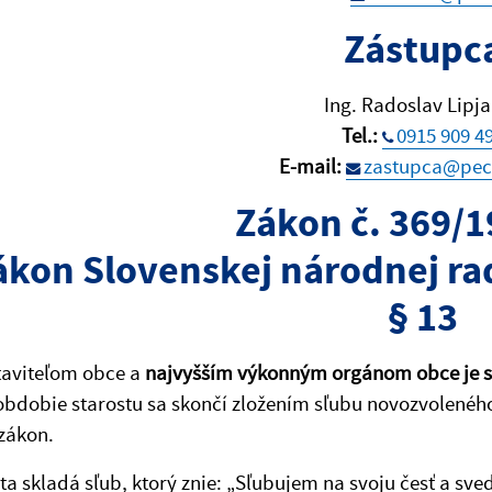
Zástupc
Ing. Radoslav Lipj
Tel.:
0915 909 4
E-mail:
zastupca@pec
Zákon č. 369/1
ákon Slovenskej národnej ra
§ 13
taviteľom obce a
najvyšším výkonným orgánom obce je s
bdobie starostu sa skončí zložením sľubu novozvoleného
zákon.
sta skladá sľub, ktorý znie: „Sľubujem na svoju česť a sv