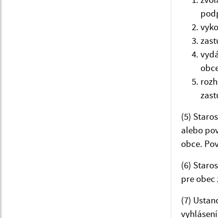
podp
vyko
zast
vydá
obce
rozh
zast
(5) Star
alebo pov
obce. Po
(6) Staro
pre obec 
(7) Ustan
vyhlásení