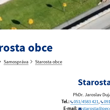
rosta obce
Samospráva
Starosta obce
Starost
PhDr. Jaroslav Duj
Tel.:
051/4583 421
,
091
E-mail:
starosta@pec