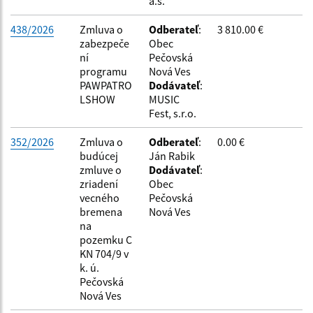
a.s.
438/2026
Zmluva o
Odberateľ
:
3 810.00 €
zabezpeče
Obec
ní
Pečovská
programu
Nová Ves
PAWPATRO
Dodávateľ
:
LSHOW
MUSIC
Fest, s.r.o.
352/2026
Zmluva o
Odberateľ
:
0.00 €
budúcej
Ján Rabik
zmluve o
Dodávateľ
:
zriadení
Obec
vecného
Pečovská
bremena
Nová Ves
na
pozemku C
KN 704/9 v
k. ú.
Pečovská
Nová Ves