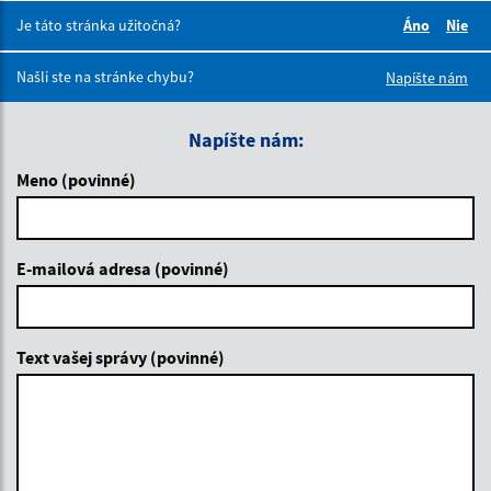
Je táto stránka užitočná?
Áno
Nie
Boli tieto 
Boli 
Našli ste na stránke chybu?
Napíšte nám
Napíšte nám:
Meno (povinné)
E-mailová adresa (povinné)
Text vašej správy (povinné)