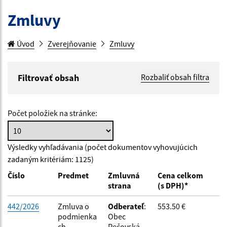
Zmluvy
Úvod
Zverejňovanie
Zmluvy
Filtrovať obsah
Rozbaliť obsah filtra
Hľadaný výraz:
Počet položiek na stránke:
Hľadať v:
Výsledky vyhľadávania (počet dokumentov vyhovujúcich
zadaným kritériám: 1125)
Typ dátumu:
Číslo
Predmet
Zmluvná
Cena celkom
strana
(s DPH)*
Dátum od:
442/2026
Zmluva o
Odberateľ
:
553.50 €
podmienka
Obec
ch
Pečovská