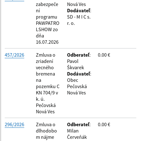
zabezpeče
Nová Ves
ní
Dodávateľ
:
programu
SD - M I C s.
PAWPATRO
r. o.
LSHOW zo
dňa
16.07.2026
457/2026
Zmluva o
Odberateľ
:
0.00 €
zriadení
Pavol
vecného
Škvarek
bremena
Dodávateľ
:
na
Obec
pozemku C
Pečovská
KN 704/9 v
Nová Ves
k. ú.
Pečovská
Nová Ves
296/2026
Zmluva o
Odberateľ
:
0.00 €
dlhodobo
Milan
m nájme
Červeňák