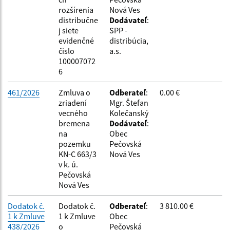
Dátum do:
rozšírenia
Nová Ves
distribučne
Dodávateľ
:
j siete
SPP -
Suma od:
evidenčné
distribúcia,
číslo
a.s.
100007072
6
Suma do:
461/2026
Zmluva o
Odberateľ
:
0.00 €
zriadení
Mgr. Štefan
Typ:
vecného
Kolečanský
bremena
Dodávateľ
:
na
Obec
pozemku
Pečovská
KN-C 663/3
Nová Ves
Filtrovať
Reset
v k. ú.
Pečovská
Nová Ves
Dodatok č.
Dodatok č.
Odberateľ
:
3 810.00 €
1 k Zmluve
1 k Zmluve
Obec
438/2026
o
Pečovská