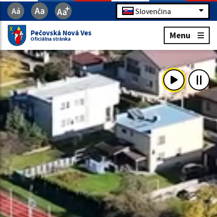
Slovenčina
Pečovská Nová Ves
Menu
Oficiálna stránka