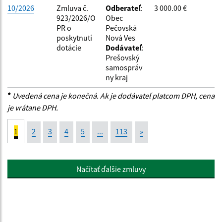
10/2026
Zmluva č.
Odberateľ
:
3 000.00 €
923/2026/O
Obec
PR o
Pečovská
poskytnutí
Nová Ves
dotácie
Dodávateľ
:
Prešovský
samospráv
ny kraj
*
Uvedená cena je konečná. Ak je dodávateľ platcom DPH, cena
je vrátane DPH.
1
2
3
4
5
...
113
»
Načítať ďalšie zmluvy