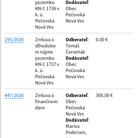
pozemku
Dodávateľ
:
KN-C 1736 v
Obec
k. ú.
Pečovská
Pečovská
Nová Ves
Nová Ves
295/2026
Zmluva o
Odberateľ
:
0.00 €
dlhodobo
Tomáš
m nájme
Červeňák
pozemku
Dodávateľ
:
KN-C 1737 v
Obec
k. ú.
Pečovská
Pečovská
Nová Ves
Nová Ves
447/2026
Zmluva o
Odberateľ
:
300.00 €
finančnom
Obec
dare
Pečovská
Nová Ves
Dodávateľ
:
Marius
Pedersen,