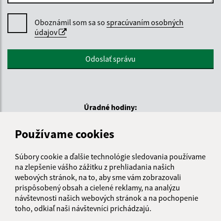
Oboznámil som sa so
spracúvaním osobných
údajov
Google reCaptcha Response
Odoslať správu
Úradné hodiny:
Obecný úrad:
Používame cookies
Deň
Čas doobeda
Čas poobede
Pondelok:
08:00 - 11:30
13:00 - 15:00
Súbory cookie a ďalšie technológie sledovania používame
Utorok:
08:00 - 11:30
13:00 - 15:00
na zlepšenie vášho zážitku z prehliadania našich
Streda:
08:00 - 11:30
13:00 - 16:00
webových stránok, na to, aby sme vám zobrazovali
Štvrtok:
nestránkový deň
prispôsobený obsah a cielené reklamy, na analýzu
návštevnosti našich webových stránok a na pochopenie
Piatok:
08:00 - 11:30
13:00 - 14:00
toho, odkiaľ naši návštevníci prichádzajú.
Obedňajšia prestávka:
11:30 - 13:00ň