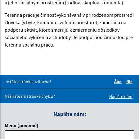
a jeho sociálnym prostredím (rodina, skupina, komunita).
Terénna práca je činnosť vykonávaná v prirodzenom prostredí
človeka (v byte, komunite, voľnom priestore), zameraná na
podporu aktivít, ktoré smerujú k zmierneniu dôsledkov
sociálneho vylúčenia a chudoby. Je podpornou činnosťou pre
terénnu sociálnu prácu.
Je táto stránka užitočná?
Áno
Nie
Boli tieto 
Boli 
Našli ste na stránke chybu?
Napíšte nám
Napíšte nám:
Meno (povinné)