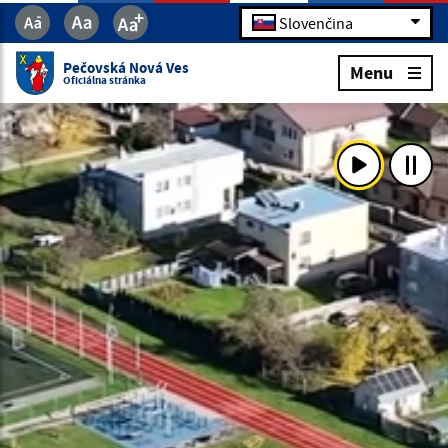
Slovenčina
Pečovská Nová Ves
Menu
Oficiálna stránka