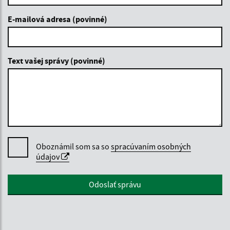
E-mailová adresa (povinné)
Text vašej správy (povinné)
Oboznámil som sa so
spracúvaním osobných
údajov
Google reCaptcha Response
Odoslať správu