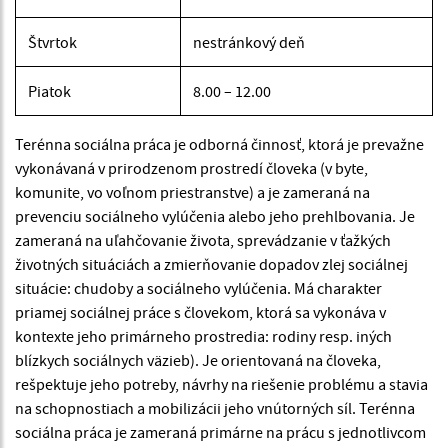
Štvrtok
nestránkový deň
Piatok
8.00 – 12.00
Terénna sociálna práca je odborná činnosť, ktorá je prevažne
vykonávaná v prirodzenom prostredí človeka (v byte,
komunite, vo voľnom priestranstve) a je zameraná na
prevenciu sociálneho vylúčenia alebo jeho prehlbovania. Je
zameraná na uľahčovanie života, sprevádzanie v ťažkých
životných situáciách a zmierňovanie dopadov zlej sociálnej
situácie: chudoby a sociálneho vylúčenia. Má charakter
priamej sociálnej práce s človekom, ktorá sa vykonáva v
kontexte jeho primárneho prostredia: rodiny resp. iných
blízkych sociálnych väzieb). Je orientovaná na človeka,
rešpektuje jeho potreby, návrhy na riešenie problému a stavia
na schopnostiach a mobilizácii jeho vnútorných síl. Terénna
sociálna práca je zameraná primárne na prácu s jednotlivcom