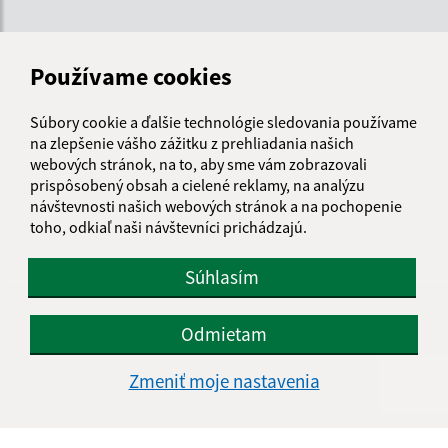
Kontakt:
Používame cookies
Obecný úrad Pečovská Nová Ves
Hlavná 33
Súbory cookie a ďalšie technológie sledovania používame
082 56 Pečovská Nová Ves
na zlepšenie vášho zážitku z prehliadania našich
info@pecovska.sk
webových stránok, na to, aby sme vám zobrazovali
prispôsobený obsah a cielené reklamy, na analýzu
+421 514 583 121
návštevnosti našich webových stránok a na pochopenie
toho, odkiaľ naši návštevníci prichádzajú.
IČO: 00327590
Súhlasím
Odmietam
Zmeniť moje nastavenia