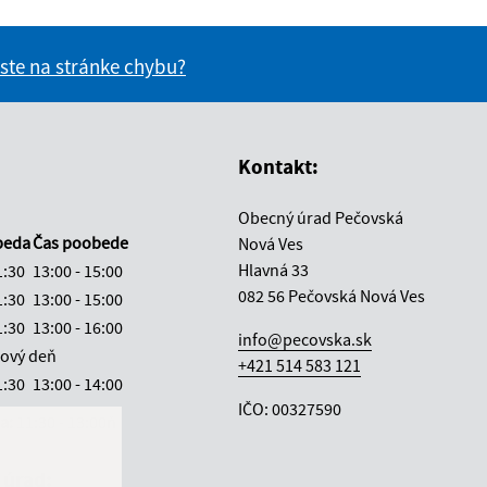
 ste na stránke chybu?
vás užitočné?
e pre vás užitočné?
Kontakt:
Obecný úrad Pečovská
beda
Čas poobede
Nová Ves
Hlavná 33
1:30
13:00 - 15:00
082 56 Pečovská Nová Ves
1:30
13:00 - 15:00
1:30
13:00 - 16:00
info@pecovska.sk
ový deň
+421 514 583 121
1:30
13:00 - 14:00
IČO: 00327590
ka:
11:30 - 13:00ň
 úrad: