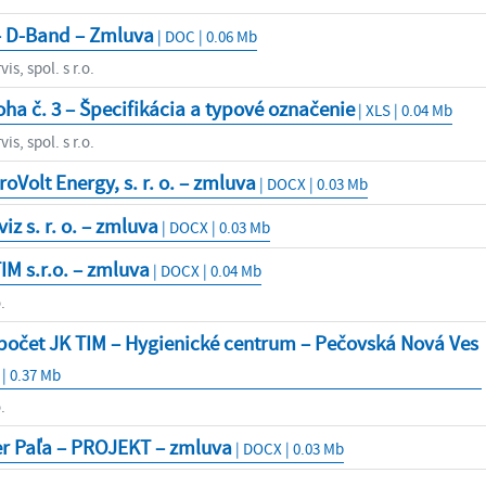
– D-Band – Zmluva
| DOC | 0.06 Mb
s, spol. s r.o.
oha č. 3 – Špecifikácia a typové označenie
| XLS | 0.04 Mb
s, spol. s r.o.
oVolt Energy, s. r. o. – zmluva
| DOCX | 0.03 Mb
iz s. r. o. – zmluva
| DOCX | 0.03 Mb
IM s.r.o. – zmluva
| DOCX | 0.04 Mb
.
počet JK TIM – Hygienické centrum – Pečovská Nová Ves
 | 0.37 Mb
.
er Paľa – PROJEKT – zmluva
| DOCX | 0.03 Mb