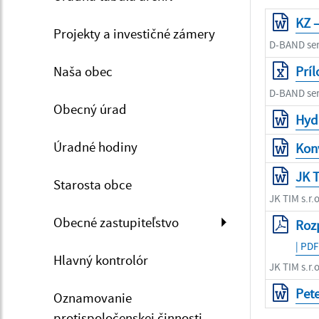
KZ 
Projekty a investičné zámery
D-BAND servi
Naša obec
Príl
D-BAND servi
Obecný úrad
Hydr
Úradné hodiny
Konv
JK T
Starosta obce
JK TIM s.r.o
Obecné zastupiteľstvo
Roz
| PDF
Hlavný kontrolór
JK TIM s.r.o
Pet
Oznamovanie
protispoločenskej činnosti