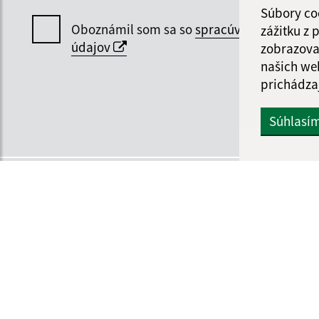
Súbory co
Oboznámil som sa so
spracúvaním osobný
zážitku z
údajov
zobrazova
našich we
prichádza
Súhlasí