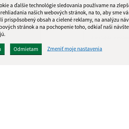
okie a ďalšie technológie sledovania používame na zlepš
Deň
Čas doobe
Google reCaptcha Response
Odoslať
ch
 prehliadania našich webových stránok, na to, aby sme v
Utorok:
08:00 - 11:
správu
li prispôsobený obsah a cielené reklamy, na analýzu náv
Streda:
08:00 - 11:
bových stránok a na pochopenie toho, odkiaľ naši návšte
Štvrtok:
08:00 - 11:
jú.
Obedňajšia prestáv
Zmeniť moje nastavenia
m
Odmietam