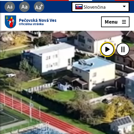
Slovenčina
Pečovská Nová Ves
Menu
Oficiálna stránka