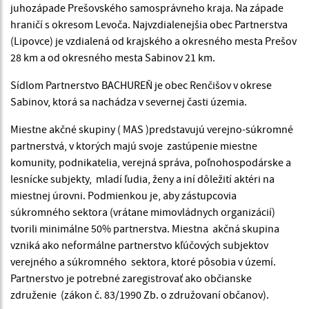
juhozápade Prešovského samosprávneho kraja. Na západe
hraničí s okresom Levoča. Najvzdialenejšia obec Partnerstva
(Lipovce) je vzdialená od krajského a okresného mesta Prešov
28 km a od okresného mesta Sabinov 21 km.
Sídlom Partnerstvo BACHUREŇ je obec Renčišov v okrese
Sabinov, ktorá sa nachádza v severnej časti územia.
Miestne akčné skupiny ( MAS )predstavujú verejno-súkromné
partnerstvá, v ktorých majú svoje zastúpenie miestne
komunity, podnikatelia, verejná správa, poľnohospodárske a
lesnícke subjekty, mladí ľudia, ženy a iní dôležití aktéri na
miestnej úrovni. Podmienkou je, aby zástupcovia
súkromného sektora (vrátane mimovládnych organizácií)
tvorili minimálne 50% partnerstva. Miestna akčná skupina
vzniká ako neformálne partnerstvo kľúčových subjektov
verejného a súkromného sektora, ktoré pôsobia v území.
Partnerstvo je potrebné zaregistrovať ako občianske
združenie (zákon č. 83/1990 Zb. o združovaní občanov).