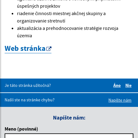
úspešných projektov
riadenie činnosti miestnej akčnej skupiny a
organizovanie stretnutí
aktualizácia a prehodnocovanie stratégie rozvoja
územia
Web stránka
Je táto stránka užitočná?
Áno
Nie
Boli tieto 
Boli 
Našli ste na stránke chybu?
Napíšte nám
Napíšte nám:
Meno (povinné)