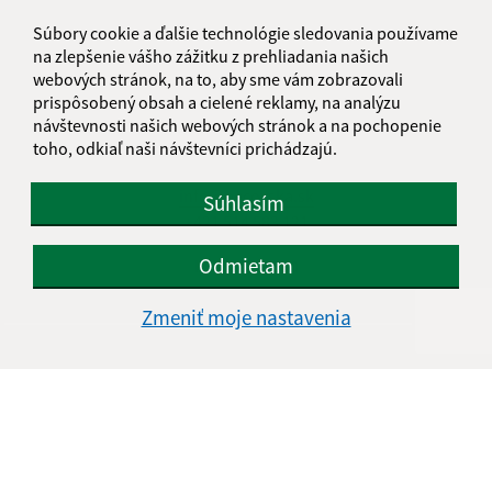
Súbory cookie a ďalšie technológie sledovania používame
na zlepšenie vášho zážitku z prehliadania našich
Kontakt:
webových stránok, na to, aby sme vám zobrazovali
Obecný úrad Pečovská Nová Ves
prispôsobený obsah a cielené reklamy, na analýzu
návštevnosti našich webových stránok a na pochopenie
Hlavná 33
toho, odkiaľ naši návštevníci prichádzajú.
082 56 Pečovská Nová Ves
info@pecovska.sk
Súhlasím
+421 514 583 121
Odmietam
IČO: 00327590
Zmeniť moje nastavenia