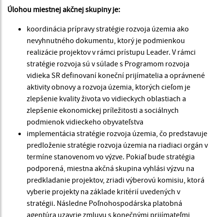
Úlohou miestnej akčnej skupiny je:
koordinácia prípravy stratégie rozvoja územia ako
nevyhnutného dokumentu, ktorý je podmienkou
realizácie projektov v rámci prístupu Leader. V rámci
stratégie rozvoja sú v súlade s Programom rozvoja
vidieka SR definovaní koneční prijímatelia a oprávnené
aktivity obnovy a rozvoja územia, ktorých cieľom je
zlepšenie kvality života vo vidieckych oblastiach a
zlepšenie ekonomickej príležitosti a sociálnych
podmienok vidieckeho obyvateľstva
implementácia stratégie rozvoja územia, čo predstavuje
predloženie stratégie rozvoja územia na riadiaci orgán v
termíne stanovenom vo výzve. Pokiaľ bude stratégia
podporená, miestna akčná skupina vyhlási výzvu na
predkladanie projektov, zriadi výberovú komisiu, ktorá
vyberie projekty na základe kritérií uvedených v
stratégii. Následne Poľnohospodárska platobná
agentúra uzavrie zmluvu s konečnými prijímateľmi