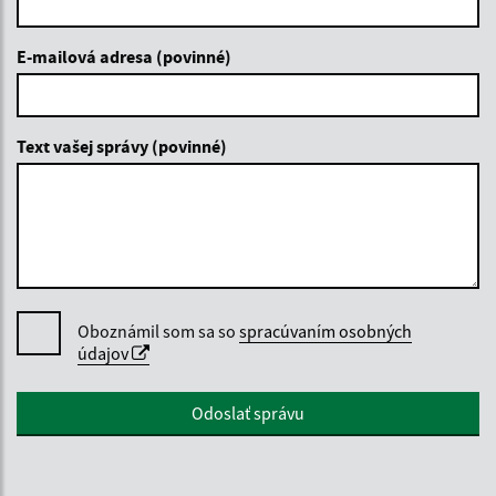
E-mailová adresa (povinné)
Text vašej správy (povinné)
Oboznámil som sa so
spracúvaním osobných
údajov
Google reCaptcha Response
Odoslať správu