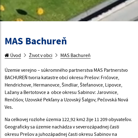
MAS Bachureň
Úvod
Život v obci
MAS Bachureň
Územie verejno – súkromného partnerstva MAS Partnerstvo
BACHUREŇ tvoria katastre obcí okresu Prešov: Fričovce,
Hendrichove, Hermanovce, Šindliar, Štefanovce, Lipovce,
Lažany a Bertotovce a obce okresu Sabinov: Jarovnice,
Renčišov, Uzovské Pekľany a Uzovský Šalgov, Pečovská Nová
Ves.
Na celkovej rozlohe územia 122,92 km2 žije 11 209 obyvateľov.
Geograficky sa územie nachádza v severozápadnej časti
okresu Prešov a juhozápadnej časti okresu Sabinov na