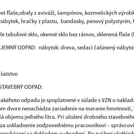
et fľaše,obaly z aviváží, šampónov, kozmetických výrob
nábytok, hračky z plastu, bandasky, penový polystyrén, f
le tabuľové sklo, okenné sklo bez rámov, sklenená fľaše (b
EMNÝ ODPAD: nábytok: dreva, sedací čalúnený nábyto
 šatstvo
STAVEBNÝ ODPAD:
takéhoto odpadu je spoplatnené v súlade s VZN o nakladan
om dvore nenachádza zariadenie na meranie hmotnosti, 
 objemu jedného litra. Pri uložení drobného stavebnéh
 za uskladnenie zodpovednému pracovníkovi – správcov
 preukázaní sa dokladom o uhradení. Po zvážení všetkých