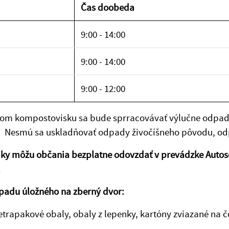
Čas doobeda
9:00 - 14:00
9:00 - 14:00
9:00 - 12:00
m kompostovisku sa bude sprracovávať výlučne odpad zo
. Nesmú sa uskladňovať odpady živočíšneho pôvodu, odp
y môžu občania bezplatne odovzdať v prevádzke Autoserv
.
padu úložného na zberný dvor:
etrapakové obaly, obaly z lepenky, kartóny zviazané na 