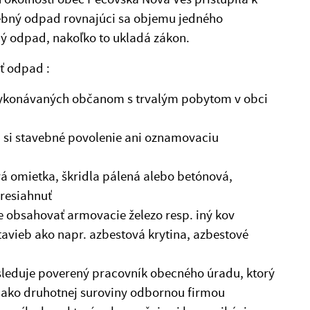
ebný odpad rovnajúci sa objemu jedného
ý odpad, nakoľko to ukladá zákon.
ť odpad :
 vykonávaných občanom s trvalým pobytom v obci
si stavebné povolenie ani oznamovaciu
vá omietka, škridla pálená alebo betónová,
presiahnuť
e obsahovať armovacie železo resp. iný kov
avieb ako napr. azbestová krytina, azbestové
leduje poverený pracovník obecného úradu, ktorý
 ako druhotnej suroviny odbornou firmou