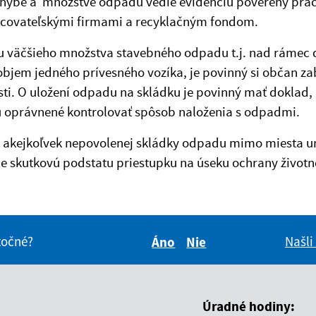
hybe a množstve odpadu vedie evidenciu poverený praco
covateľskými firmami a recyklačným fondom.
iu väčšieho množstva stavebného odpadu t.j. nad ráme
objem jedného prívesného vozíka, je povinný si občan za
ti. O uložení odpadu na skládku je povinný mať doklad,
ú oprávnené kontrolovať spôsob naloženia s odpadmi.
e akejkoľvek nepovolenej skládky odpadu mimo miesta u
 skutkovú podstatu priestupku na úseku ochrany životn
itočné?
Našli
Áno
Nie
Boli tieto informácie pre 
Boli tieto informáci
Úradné hodiny: