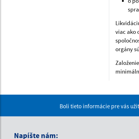
o po
spra
Likvidác
viac ako 
spoločnos
orgány s
Založeni
minimálne
Boli tieto informácie pre vás už
Napíšte nám: