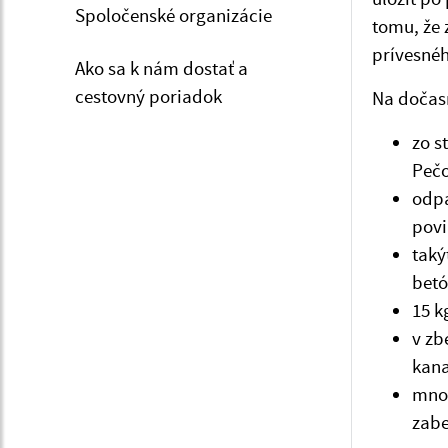
Spoločenské organizácie
tomu, že
prívesnéh
Ako sa k nám dostať a
cestovný poriadok
Na dočas
zo s
Pečo
odpa
povi
taký
betó
15 k
v zb
kana
množ
zabe