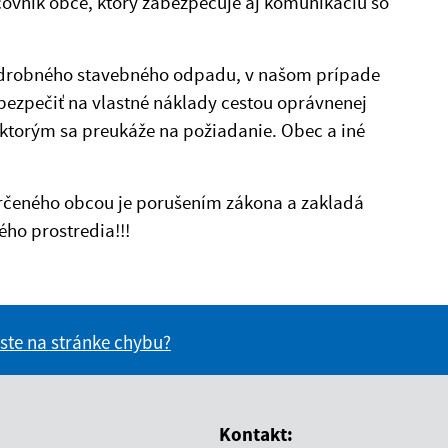
vník obce, ktorý zabezpečuje aj komunikáciu so
c drobného stavebného odpadu, v našom prípade
bezpečiť na vlastné náklady cestou oprávnenej
 ktorým sa preukáže na požiadanie. Obec a iné
rčeného obcou je porušením zákona a zakladá
ého prostredia!!!
 ste na stránke chybu?
vás užitočné?
e pre vás užitočné?
Kontakt: