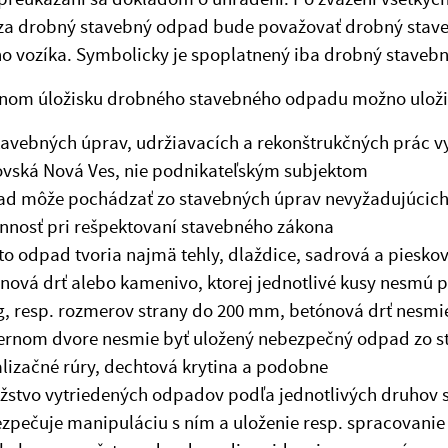
 za drobný stavebný odpad bude považovať drobný stav
o vozíka. Symbolicky je spoplatnený iba drobný stavebn
nom úložisku drobného stavebného odpadu možno uloži
tavebných úprav, udržiavacích a rekonštrukčných prác
vská Nová Ves, nie podnikateľským subjektom
d môže pochádzať zo stavebných úprav nevyžadujúcich 
nnosť pri rešpektovaní stavebného zákona
to odpad tvoria najmä tehly, dlaždice, sadrová a piesko
nová drť alebo kamenivo, ktorej jednotlivé kusy nesmú 
g, resp. rozmerov strany do 200 mm, betónová drť nesmi
ernom dvore nesmie byť uložený nebezpečný odpad zo st
lizačné rúry, dechtová krytina a podobne
stvo vytriedených odpadov podľa jednotlivých druhov s
zpečuje manipuláciu s ním a uloženie resp. spracovanie