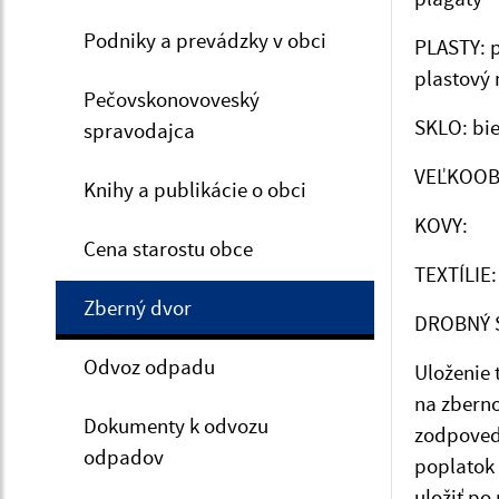
Podniky a prevádzky v obci
PLASTY: p
plastový 
Pečovskonovoveský
SKLO: bie
spravodajca
VEĽKOOBJ
Knihy a publikácie o obci
KOVY:
Cena starostu obce
TEXTÍLIE:
Zberný dvor
DROBNÝ 
Odvoz odpadu
Uloženie 
na zbern
Dokumenty k odvozu
zodpovedá
odpadov
poplatok
uložiť po