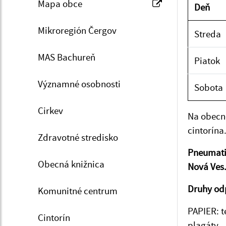
Mapa obce
Deň
Mikroregión Čergov
Streda
MAS Bachureň
Piatok
Významné osobnosti
Sobota
Cirkev
Na obecno
cintorína
Zdravotné stredisko
Pneumatik
Obecná knižnica
Nová Ves
Druhy od
Komunitné centrum
PAPIER: t
Cintorín
plagáty