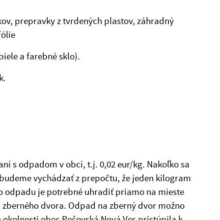
kov, prepravky z tvrdených plastov, záhradný
ólie
iele a farebné sklo).
k.
í s odpadom v obci, t.j. 0,02 eur/kg. Nakoľko sa
budeme vychádzať z prepočtu, že jeden kilogram
o odpadu je potrebné uhradiť priamo na mieste
i zberného dvora. Odpad na zberný dvor možno
 okolnosti obec Pečovská Nová Ves pristúpila k