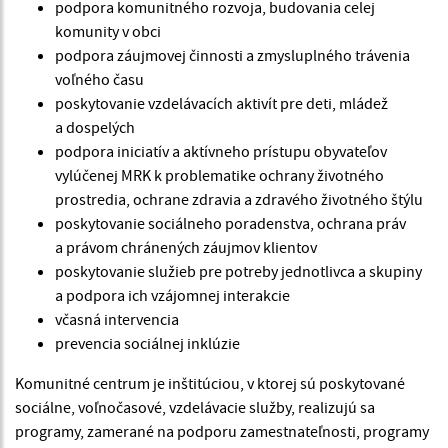
podpora komunitného rozvoja, budovania celej
komunity v obci
podpora záujmovej činnosti a zmysluplného trávenia
voľného času
poskytovanie vzdelávacích aktivít pre deti, mládež
a dospelých
podpora iniciatív a aktívneho prístupu obyvateľov
vylúčenej MRK k problematike ochrany životného
prostredia, ochrane zdravia a zdravého životného štýlu
poskytovanie sociálneho poradenstva, ochrana práv
a právom chránených záujmov klientov
poskytovanie služieb pre potreby jednotlivca a skupiny
a podpora ich vzájomnej interakcie
včasná intervencia
prevencia sociálnej inklúzie
Komunitné centrum je inštitúciou, v ktorej sú poskytované
sociálne, voľnočasové, vzdelávacie služby, realizujú sa
programy, zamerané na podporu zamestnateľnosti, programy