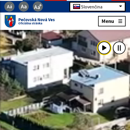
Slovenčina
Pečovská Nová Ves
Menu
Oficiálna stránka