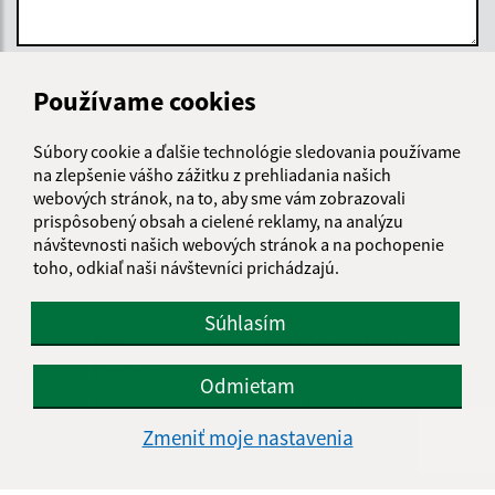
Oboznámil som sa so
spracúvaním osobných
Používame cookies
údajov
Súbory cookie a ďalšie technológie sledovania používame
Google reCaptcha Response
Odoslať správu
na zlepšenie vášho zážitku z prehliadania našich
webových stránok, na to, aby sme vám zobrazovali
prispôsobený obsah a cielené reklamy, na analýzu
návštevnosti našich webových stránok a na pochopenie
toho, odkiaľ naši návštevníci prichádzajú.
Úradné hodiny:
Obecný úrad:
Súhlasím
Deň
Čas doobeda
Čas poobede
Pondelok:
08:00 - 11:30
13:00 - 15:00
Odmietam
Utorok:
08:00 - 11:30
13:00 - 15:00
Streda:
08:00 - 11:30
13:00 - 16:00
Zmeniť moje nastavenia
Štvrtok:
nestránkový deň
Piatok:
08:00 - 11:30
13:00 - 14:00