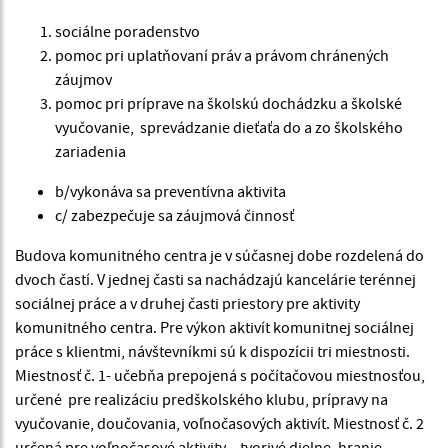
sociálne poradenstvo
pomoc pri uplatňovaní práv a právom chránených
záujmov
pomoc pri príprave na školskú dochádzku a školské
vyučovanie, sprevádzanie dieťaťa do a zo školského
zariadenia
b/vykonáva sa preventívna aktivita
c/ zabezpečuje sa záujmová činnosť
Budova komunitného centra je v súčasnej dobe rozdelená do
dvoch častí. V jednej časti sa nachádzajú kancelárie terénnej
sociálnej práce a v druhej časti priestory pre aktivity
komunitného centra. Pre výkon aktivít komunitnej sociálnej
práce s klientmi, návštevníkmi sú k dispozícii tri miestnosti.
Miestnosť č. 1- učebňa prepojená s počítačovou miestnosťou,
určené pre realizáciu predškolského klubu, prípravy na
vyučovanie, doučovania, voľnočasových aktivít. Miestnosť č. 2
určená pre voľnočasové aktivity – tvorivé dielne, hranie