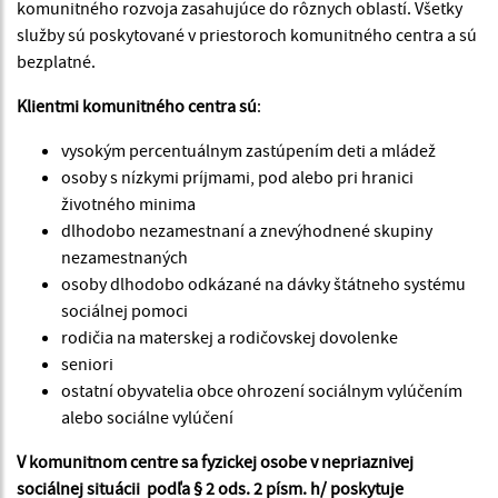
komunitného rozvoja zasahujúce do rôznych oblastí. Všetky
služby sú poskytované v priestoroch komunitného centra a sú
bezplatné.
Klientmi komunitného centra sú
:
vysokým percentuálnym zastúpením deti a mládež
osoby s nízkymi príjmami, pod alebo pri hranici
životného minima
dlhodobo nezamestnaní a znevýhodnené skupiny
nezamestnaných
osoby dlhodobo odkázané na dávky štátneho systému
sociálnej pomoci
rodičia na materskej a rodičovskej dovolenke
seniori
ostatní obyvatelia obce ohrození sociálnym vylúčením
alebo sociálne vylúčení
V komunitnom centre sa fyzickej osobe v nepriaznivej
sociálnej situácii podľa § 2 ods. 2 písm. h/ poskytuje