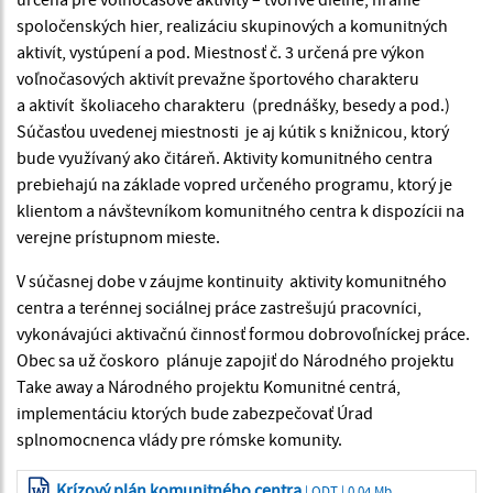
spoločenských hier, realizáciu skupinových a komunitných
aktivít, vystúpení a pod. Miestnosť č. 3 určená pre výkon
voľnočasových aktivít prevažne športového charakteru
a aktivít školiaceho charakteru (prednášky, besedy a pod.)
Súčasťou uvedenej miestnosti je aj kútik s knižnicou, ktorý
bude využívaný ako čitáreň. Aktivity komunitného centra
prebiehajú na základe vopred určeného programu, ktorý je
klientom a návštevníkom komunitného centra k dispozícii na
verejne prístupnom mieste.
V súčasnej dobe v záujme kontinuity aktivity komunitného
centra a terénnej sociálnej práce zastrešujú pracovníci,
vykonávajúci aktivačnú činnosť formou dobrovoľníckej práce.
Obec sa už čoskoro plánuje zapojiť do Národného projektu
Take away a Národného projektu Komunitné centrá,
implementáciu ktorých bude zabezpečovať Úrad
splnomocnenca vlády pre rómske komunity.
Krízový plán komunitného centra
| ODT | 0.04 Mb