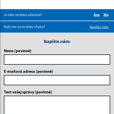
Je táto stránka užitočná?
Áno
Nie
Boli tieto 
Boli 
Našli ste na stránke chybu?
Napíšte nám
Napíšte nám:
Meno (povinné)
E-mailová adresa (povinné)
Text vašej správy (povinné)