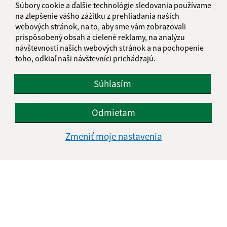
Súbory cookie a ďalšie technológie sledovania používame
vázy, misky, nevratné obaly zo skla z alkoholických alebo
na zlepšenie vášho zážitku z prehliadania našich
nealkoholických nápojov, poháre, tabuľové sklo z okien
webových stránok, na to, aby sme vám zobrazovali
a dverí (väčšie množstvo patrí na zberný dvor), sklenené
prispôsobený obsah a cielené reklamy, na analýzu
črepy, poháre od kompótu, a pod.
návštevnosti našich webových stránok a na pochopenie
toho, odkiaľ naši návštevníci prichádzajú.
NEPATRIA SEM:
znečistené sklo, zrkadlo, sklo s
prímesami, bezpečnostné sklo, porcelán, keramika,
Súhlasím
drôtené sklo, autosklo, zrkadlá, TV obrazovky, sklenené
fľaše od chemikálií, pozlátené a pokovované sklo alebo
Odmietam
technické druhy skla, sklo kombinované s inými
materiálmi, žiarovky, plexisklo. Vratné fľaše vráťte späť
Zmeniť moje nastavenia
do obchodu.
5 POHÁROV stačí na výrobu vázy
[KZ] KOMUNÁL
09. január 2026
(piatok)
|
23. január 2026
(piatok)
|