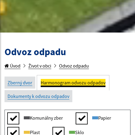
Odvoz odpadu
Úvod
Život v obci
Odvoz odpadu
Zberný dvor
Harmonogram odvozu odpadov
Dokumenty k odvozu odpadov
Komunálny zber
Papier
Plast
Sklo