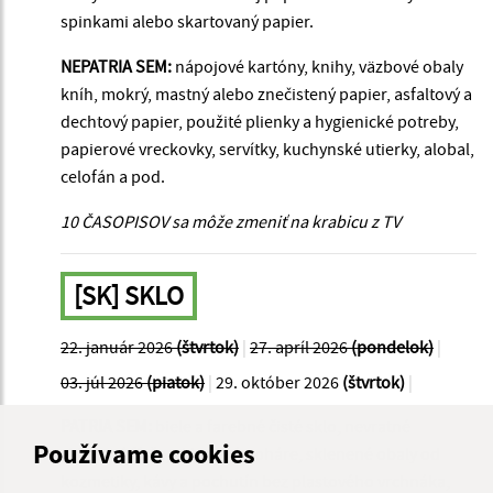
spinkami alebo skartovaný papier.
NEPATRIA SEM:
nápojové kartóny, knihy, väzbové obaly
kníh, mokrý, mastný alebo znečistený papier, asfaltový a
dechtový papier, použité plienky a hygienické potreby,
papierové vreckovky, servítky, kuchynské utierky, alobal,
celofán a pod.
10 ČASOPISOV sa môže zmeniť na krabicu z TV
[SK] SKLO
22. január 2026
(štvrtok)
|
27. apríl 2026
(pondelok)
|
03. júl 2026
(piatok)
|
29. október 2026
(štvrtok)
|
PATRIA SEM:
biele a farebné čisté sklo, nevratné
Používame cookies
sklenené fľaše, sklenené poháre, sklenené obaly od
kozmetiky, kávy a pochutín bez plastového vrchnáka,