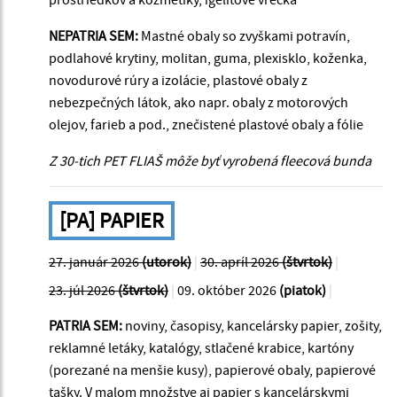
NEPATRIA SEM:
Mastné obaly so zvyškami potravín,
podlahové krytiny, molitan, guma, plexisklo, koženka,
novodurové rúry a izolácie, plastové obaly z
nebezpečných látok, ako napr. obaly z motorových
olejov, farieb a pod., znečistené plastové obaly a fólie
Z 30-tich PET FLIAŠ môže byť vyrobená fleecová bunda
[PA] PAPIER
27. január 2026
(utorok)
|
30. apríl 2026
(štvrtok)
|
23. júl 2026
(štvrtok)
|
09. október 2026
(piatok)
|
PATRIA SEM:
noviny, časopisy, kancelársky papier, zošity,
reklamné letáky, katalógy, stlačené krabice, kartóny
(porezané na menšie kusy), papierové obaly, papierové
tašky. V malom množstve aj papier s kancelárskymi