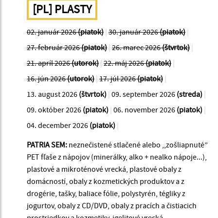
[PL] PLASTY
02. január 2026
(piatok)
|
30. január 2026
(piatok)
|
27. február 2026
(piatok)
|
26. marec 2026
(štvrtok)
|
21. apríl 2026
(utorok)
|
22. máj 2026
(piatok)
|
16. jún 2026
(utorok)
|
17. júl 2026
(piatok)
|
13. august 2026
(štvrtok)
|
09. september 2026
(streda)
|
09. október 2026
(piatok)
|
06. november 2026
(piatok)
|
04. december 2026
(piatok)
|
PATRIA SEM:
neznečistené stlačené alebo ,,zošliapnuté”
PET fľaše z nápojov (minerálky, alko + nealko nápoje...),
plastové a mikroténové vrecká, plastové obaly z
domácností, obaly z kozmetických produktov a z
drogérie, tašky, baliace fólie, polystyrén, tégliky z
jogurtov, obaly z CD/DVD, obaly z pracích a čistiacich
prostriedkov a kozmetiky, igelitové vrecká