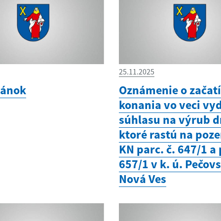
25.11.2025
lánok
Oznámenie o začat
konania vo veci vy
súhlasu na výrub d
ktoré rastú na poz
KN parc. č. 647/1 a 
657/1 v k. ú. Pečov
Nová Ves