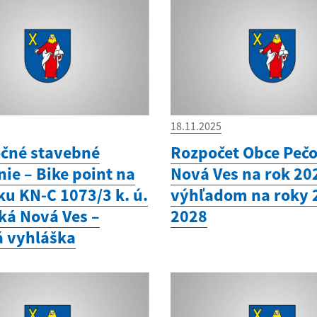
18.11.2025
čné stavebné
Rozpočet Obce Peč
ie – Bike point na
Nová Ves na rok 20
u KN-C 1073/3 k. ú.
výhľadom na roky 
ká Nová Ves –
2028
á vyhláška