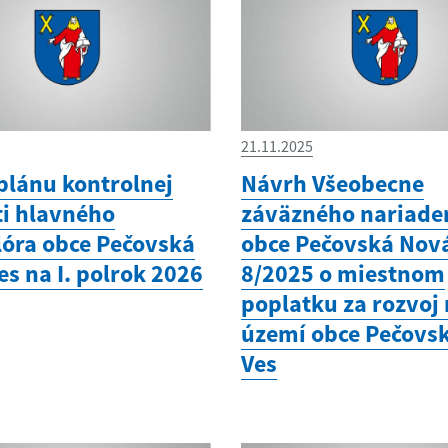
21.11.2025
plánu kontrolnej
Návrh Všeobecne
ti hlavného
záväzného nariade
lóra obce Pečovská
obce Pečovská Nová
s na I. polrok 2026
8/2025 o miestnom
poplatku za rozvoj
území obce Pečovs
Ves