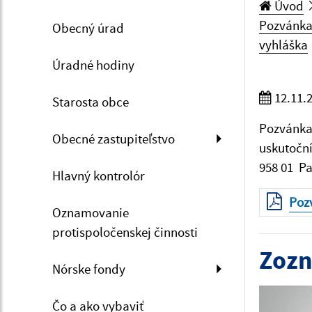
Úvod
Pozvánka
Obecný úrad
vyhláška
Úradné hodiny
12.11.
Starosta obce
Pozvánka
Obecné zastupiteľstvo
uskutoční
958 01 Pa
Hlavný kontrolór
Poz
Oznamovanie
protispoločenskej činnosti
Zozn
Nórske fondy
Čo a ako vybaviť