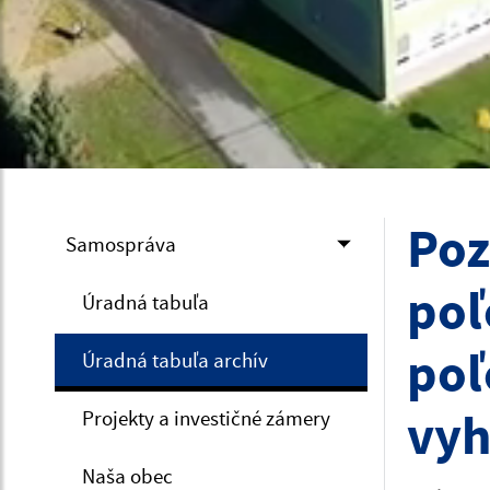
Poz
Samospráva
poľ
Úradná tabuľa
poľ
Úradná tabuľa archív
vyh
Projekty a investičné zámery
Naša obec