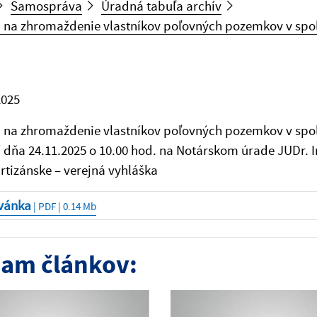
Samospráva
Úradná tabuľa archív
 na zhromaždenie vlastníkov poľovných pozemkov v spo
2025
 na zhromaždenie vlastníkov poľovných pozemkov v spol
 dňa 24.11.2025 o 10.00 hod. na Notárskom úrade JUDr. I
rtizánske – verejná vyhláška
vánka
| PDF | 0.14 Mb
am článkov: