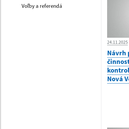
Voľby a referendá
24.11.2025
Návrh 
činnos
kontro
Nová Ve