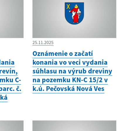
25.11.2025
í
Oznámenie o začatí
dania
konania vo veci vydania
revín,
súhlasu na výrub dreviny
emku C-
na pozemku KN-C 15/2 v
parc. č.
k.ú. Pečovská Nová Ves
ská