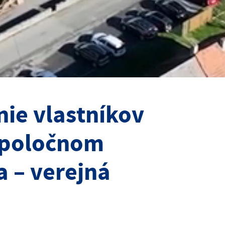
ie vlastníkov
spoločnom
 – verejná