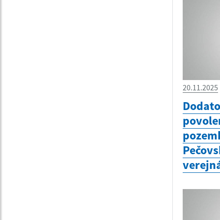
20.11.2025
Dodato
povolen
pozemk
Pečovs
verejn