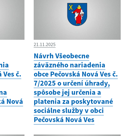
21.11.2025
Návrh Všeobecne
nia
záväzného nariadenia
 Ves č.
obce Pečovská Nová Ves č.
7/2025 o určení úhrady,
 na
spôsobe jej určenia a
ká Nová
platenia za poskytované
sociálne služby v obci
Pečovská Nová Ves