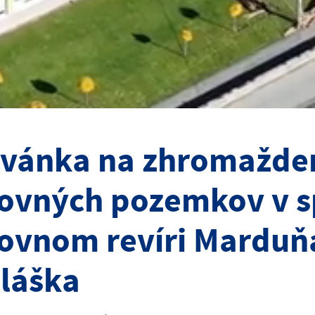
vánka na zhromažden
ovných pozemkov v 
ovnom revíri Marduňa
láška