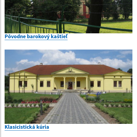
Pôvodne barokový kaštieľ
Klasicistická kúria