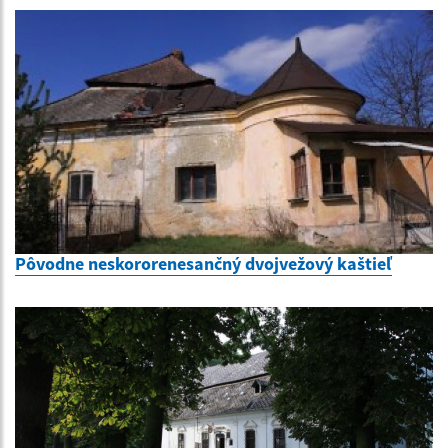
Pôvodne neskororenesančný dvojvežový kaštieľ