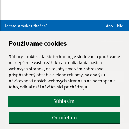
Je táto stránka užitočná?
Áno
Nie
Boli tieto 
Boli 
Našli ste na stránke chybu?
Napíšte nám
Používame cookies
Napíšte nám:
Súbory cookie a ďalšie technológie sledovania používame
na zlepšenie vášho zážitku z prehliadania našich
Meno (povinné)
webových stránok, na to, aby sme vám zobrazovali
prispôsobený obsah a cielené reklamy, na analýzu
návštevnosti našich webových stránok a na pochopenie
toho, odkiaľ naši návštevníci prichádzajú.
E-mailová adresa (povinné)
Súhlasím
Text vašej správy (povinné)
Odmietam