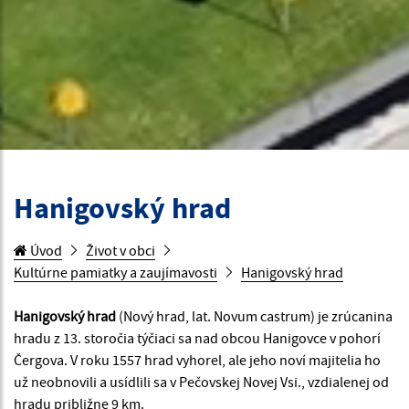
Hanigovský hrad
Úvod
Život v obci
Kultúrne pamiatky a zaujímavosti
Hanigovský hrad
Hanigovský hrad
(Nový hrad, lat. Novum castrum) je zrúcanina
hradu z 13. storočia týčiaci sa nad obcou Hanigovce v pohorí
Čergova. V roku 1557 hrad vyhorel, ale jeho noví majitelia ho
už neobnovili a usídlili sa v Pečovskej Novej Vsi., vzdialenej od
hradu približne 9 km.