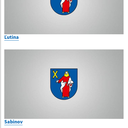
Ľutina
Sabinov