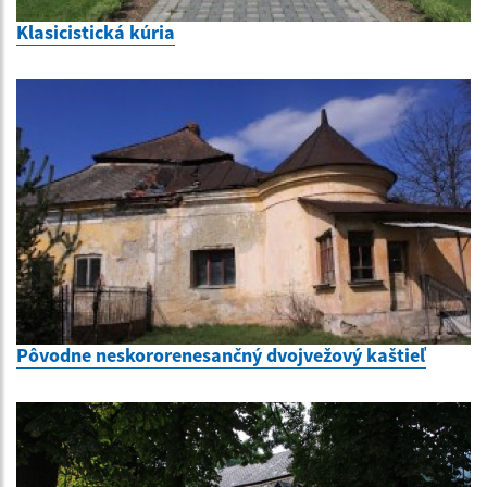
Klasicistická kúria
Pôvodne neskororenesančný dvojvežový kaštieľ