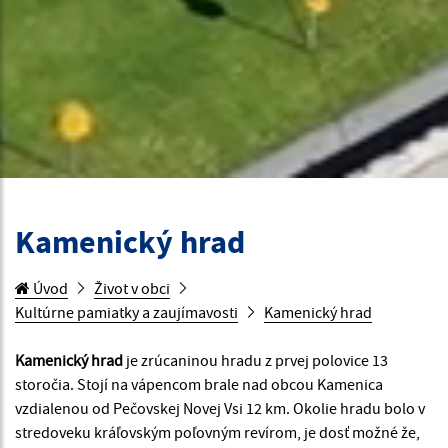
Kamenický hrad
Úvod
Život v obci
Kultúrne pamiatky a zaujímavosti
Kamenický hrad
Kamenický hrad
je zrúcaninou hradu z prvej polovice 13
storočia. Stojí na vápencom brale nad obcou Kamenica
vzdialenou od Pečovskej Novej Vsi 12 km. Okolie hradu bolo v
stredoveku kráľovským poľovným revírom, je dosť možné že,