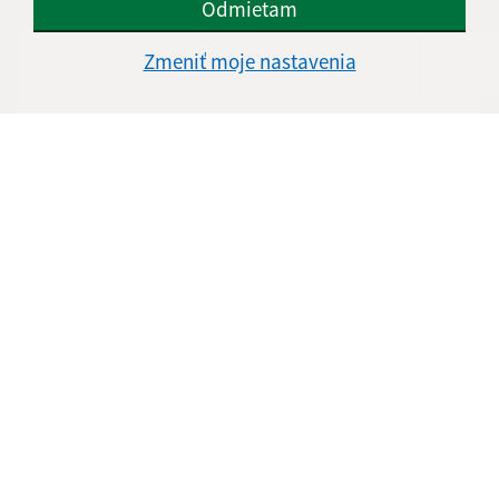
Odmietam
Text vašej správy (povinné)
Zmeniť moje nastavenia
Oboznámil som sa so
spracúvaním osobných
údajov
Google reCaptcha Response
Odoslať správu
Úradné hodiny:
Obecný úrad:
Deň
Čas doobeda
Čas poobede
Pondelok:
08:00 - 11:30
13:00 - 15:00