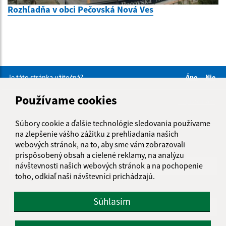
Rozhľadňa v obci Pečovská Nová Ves
Je táto stránka užitočná?
Áno
Nie
Boli tieto 
Boli 
Používame cookies
Našli ste na stránke chybu?
Napíšte nám
Súbory cookie a ďalšie technológie sledovania používame
Napíšte nám:
na zlepšenie vášho zážitku z prehliadania našich
webových stránok, na to, aby sme vám zobrazovali
Meno (povinné)
prispôsobený obsah a cielené reklamy, na analýzu
návštevnosti našich webových stránok a na pochopenie
toho, odkiaľ naši návštevníci prichádzajú.
E-mailová adresa (povinné)
Súhlasím