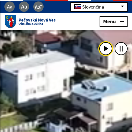
Slovenčina
Pečovská Nová Ves
Menu
Oficiálna stránka