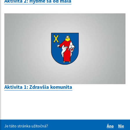
Aktivita 2: Hýbme sa od mala
Aktivita 1: Zdravšia komunita
Je táto stránka užitočná?
Áno
Nie