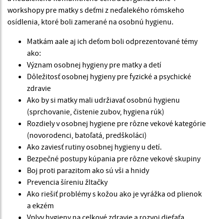
workshopy pre matky s deťmi z neďalekého rómskeho
osídlenia, ktoré boli zamerané na osobnú hygienu.
Matkám aale aj ich deťom boli odprezentované témy
ako:
Význam osobnej hygieny pre matky a detí
Dôležitosť osobnej hygieny pre fyzické a psychické
zdravie
Ako by si matky mali udržiavať osobnú hygienu
(sprchovanie, čistenie zubov, hygiena rúk)
Rozdiely v osobnej hygiene pre rôzne vekové kategórie
(novorodenci, batoľatá, predškoláci)
Ako zaviesť rutiny osobnej hygieny u detí.
Bezpečné postupy kúpania pre rôzne vekové skupiny
Boj proti parazitom ako sú vši a hnidy
Prevencia šíreniu žltačky
Ako riešiť problémy s kožou ako je vyrážka od plienok
a ekzém
Vplyv hygieny na celkové zdravie a rozvoj dieťaťa