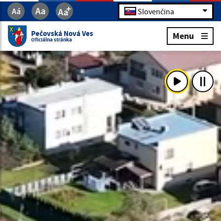
Slovenčina
Pečovská Nová Ves
Menu
Oficiálna stránka