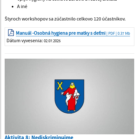
A iné
Štyroch workshopov sa zúčastnilo celkovo 120 účastníkov.
Manuál -Osobná hygiena pre matky s deťmi
| PDF | 0.37 Mb
Dátum vyvesenia:
02.07.2025
Aktivita 8: Nediskriminujme