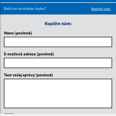
Boli tieto 
Boli 
Našli ste na stránke chybu?
Napíšte nám
Napíšte nám:
Meno (povinné)
E-mailová adresa (povinné)
Text vašej správy (povinné)