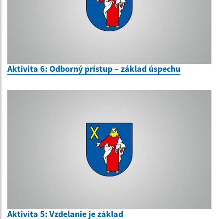
Aktivita 6: Odborný prístup – základ úspechu
Aktivita 5: Vzdelanie je základ