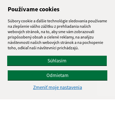
Oboznámil som sa so
spracúvaním osobných
údajov
Používame cookies
Google reCaptcha Response
Súbory cookie a ďalšie technológie sledovania používame
Odoslať správu
na zlepšenie vášho zážitku z prehliadania našich
webových stránok, na to, aby sme vám zobrazovali
prispôsobený obsah a cielené reklamy, na analýzu
návštevnosti našich webových stránok a na pochopenie
Úradné hodiny:
toho, odkiaľ naši návštevníci prichádzajú.
Obecný úrad:
Súhlasím
Deň
Čas doobeda
Čas poobede
Pondelok:
08:00 - 11:30
13:00 - 15:00
Utorok:
08:00 - 11:30
13:00 - 15:00
Odmietam
Streda:
08:00 - 11:30
13:00 - 16:00
Zmeniť moje nastavenia
Štvrtok:
nestránkový deň
Piatok:
08:00 - 11:30
13:00 - 14:00
Obedňajšia prestávka:
11:30 - 13:00ň