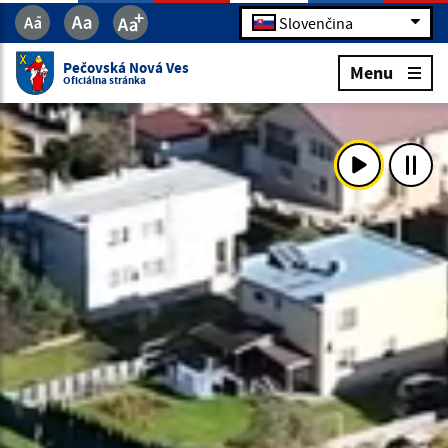
Slovenčina
Pečovská Nová Ves
Menu
Oficiálna stránka