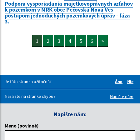
Podpora vysporiadania majetkovoprávnych vzťahov
k pozemkom v MRK obce Pečovská Nová Ves
postupom jednoduchých pozemkových úprav - fáza
3.
1
2
3
4
5
6
>
Je táto stránka užitočná?
Áno
Nie
Boli tieto 
Boli 
Našli ste na stránke chybu?
Napíšte nám
Napíšte nám:
Meno (povinné)