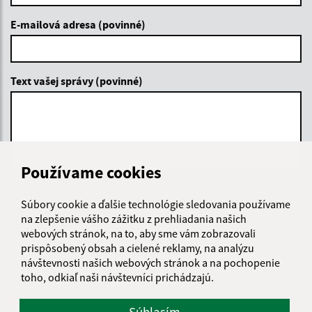
E-mailová adresa (povinné)
Text vašej správy (povinné)
Používame cookies
Oboznámil som sa so
spracúvaním osobných
Súbory cookie a ďalšie technológie sledovania používame
údajov
na zlepšenie vášho zážitku z prehliadania našich
webových stránok, na to, aby sme vám zobrazovali
Google reCaptcha Response
prispôsobený obsah a cielené reklamy, na analýzu
Odoslať správu
návštevnosti našich webových stránok a na pochopenie
toho, odkiaľ naši návštevníci prichádzajú.
Súhlasím