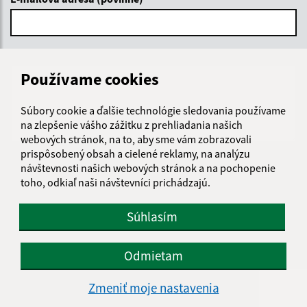
Text vašej správy (povinné)
Používame cookies
Súbory cookie a ďalšie technológie sledovania používame
na zlepšenie vášho zážitku z prehliadania našich
webových stránok, na to, aby sme vám zobrazovali
prispôsobený obsah a cielené reklamy, na analýzu
návštevnosti našich webových stránok a na pochopenie
Oboznámil som sa so
spracúvaním osobných
toho, odkiaľ naši návštevníci prichádzajú.
údajov
Google reCaptcha Response
Súhlasím
Odoslať správu
Odmietam
Zmeniť moje nastavenia
Úradné hodiny: