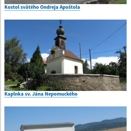
Kostol svätého Ondreja Apoštola
Kaplnka sv. Jána Nepomuckého