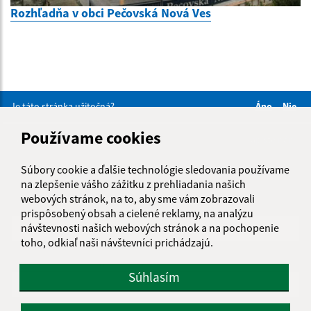
Rozhľadňa v obci Pečovská Nová Ves
Je táto stránka užitočná?
Áno
Nie
Boli tieto 
Boli 
Používame cookies
Našli ste na stránke chybu?
Napíšte nám
Súbory cookie a ďalšie technológie sledovania používame
Napíšte nám:
na zlepšenie vášho zážitku z prehliadania našich
webových stránok, na to, aby sme vám zobrazovali
Meno (povinné)
prispôsobený obsah a cielené reklamy, na analýzu
návštevnosti našich webových stránok a na pochopenie
toho, odkiaľ naši návštevníci prichádzajú.
E-mailová adresa (povinné)
Súhlasím