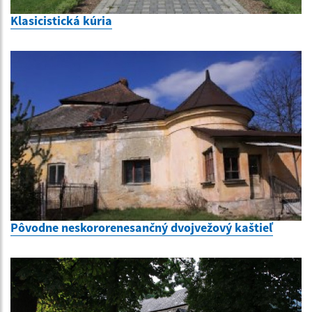
Klasicistická kúria
Pôvodne neskororenesančný dvojvežový kaštieľ