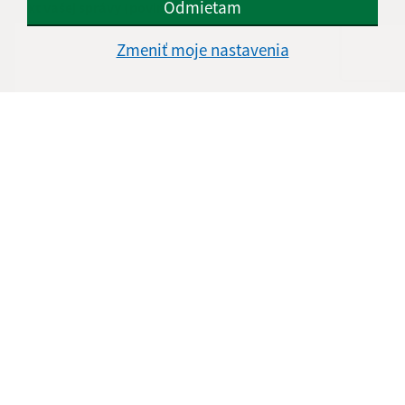
Odmietam
Text vašej správy (povinné)
Zmeniť moje nastavenia
Oboznámil som sa so
spracúvaním osobných
údajov
Google reCaptcha Response
Odoslať správu
Úradné hodiny:
Obecný úrad:
Deň
Čas doobeda
Čas poobede
Pondelok:
08:00 - 11:30
13:00 - 15:00